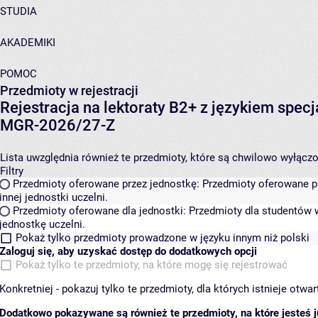
STUDIA
AKADEMIKI
POMOC
Przedmioty w rejestracji
Rejestracja na lektoraty B2+ z językiem sp
MGR-2026/27-Z
Lista uwzględnia również te przedmioty, które są chwilowo wyłączone
Filtry
Przedmioty oferowane przez jednostkę:
Przedmioty oferowane pr
innej jednostki uczelni.
Przedmioty oferowane dla jednostki:
Przedmioty dla studentów w
jednostkę uczelni.
Pokaż tylko przedmioty prowadzone w języku innym niż polski
Zaloguj się, aby uzyskać dostęp do dodatkowych opcji
Pokaż tylko te przedmioty, na które mogę się rejestrować
Konkretniej - pokazuj tylko te przedmioty, dla których istnieje otw
Dodatkowo pokazywane są również te przedmioty, na które jesteś ju