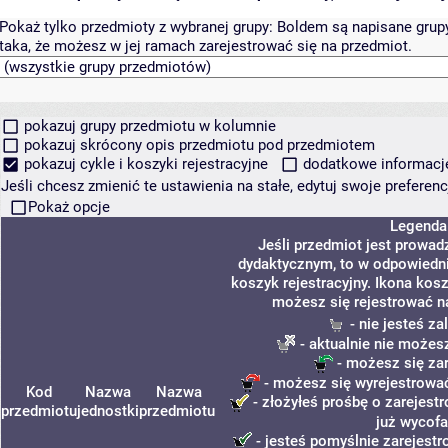
Pokaż tylko przedmioty z wybranej grupy:
Boldem są napisane grupy 
taka, że możesz w jej ramach zarejestrować się na przedmiot.
pokazuj grupy przedmiotu w kolumnie
pokazuj skrócony opis przedmiotu pod przedmiotem
pokazuj cykle i koszyki rejestracyjne
dodatkowe informacje 
Jeśli chcesz zmienić te ustawienia na stałe, edytuj swoje prefere
Pokaż opcje
Legenda
Jeśli przedmiot jest prowa
dydaktycznym, to w odpowiedni
koszyk rejestracyjny. Ikona kos
możesz się rejestrować n
- nie jesteś z
- aktualnie nie możes
- możesz się za
- możesz się wyrejestrować
Kod
Nazwa
Nazwa
- złożyłeś prośbę o zarejestr
przedmiotu
jednostki
przedmiotu
już wycofa
- jesteś pomyślnie zarejestr