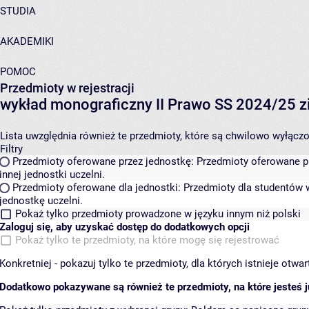
STUDIA
AKADEMIKI
POMOC
Przedmioty w rejestracji
wykład monograficzny II Prawo SS 2024/25 
Lista uwzględnia również te przedmioty, które są chwilowo wyłączone
Filtry
Przedmioty oferowane przez jednostkę:
Przedmioty oferowane pr
innej jednostki uczelni.
Przedmioty oferowane dla jednostki:
Przedmioty dla studentów w
jednostkę uczelni.
Pokaż tylko przedmioty prowadzone w języku innym niż polski
Zaloguj się, aby uzyskać dostęp do dodatkowych opcji
Pokaż tylko te przedmioty, na które mogę się rejestrować
Konkretniej - pokazuj tylko te przedmioty, dla których istnieje otw
Dodatkowo pokazywane są również te przedmioty, na które jesteś ju