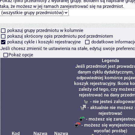
Pokaż tylko przedmioty z wybranej grupy:
Boldem są napisane grupy 
taka, że możesz w jej ramach zarejestrować się na przedmiot.
pokazuj grupy przedmiotu w kolumnie
pokazuj skrócony opis przedmiotu pod przedmiotem
pokazuj cykle i koszyki rejestracyjne
dodatkowe informacje 
Jeśli chcesz zmienić te ustawienia na stałe, edytuj swoje prefere
Pokaż opcje
Legenda
Jeśli przedmiot jest prowadz
danym cyklu dydaktycznym, 
odpowiedniej komórce pojaw
koszyk rejestracyjny. Ikona k
zależy od tego, czy możesz
rejestrować na dany przedm
- nie jesteś zalogowa
- aktualnie nie możesz 
rejestrować
- możesz się zarejestr
- możesz się wyrejestrowa
wycofać prośbę)
Kod
Nazwa
Nazwa