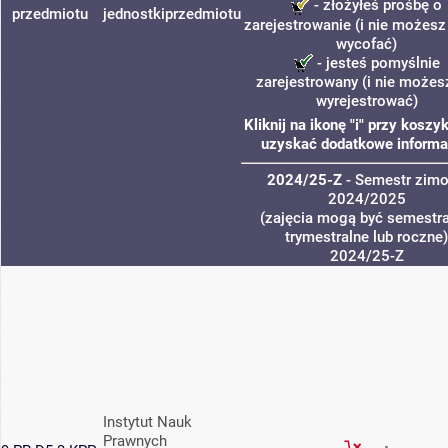
- złożyłeś prośbę o
przedmiotu
jednostki
przedmiotu
zarejestrowanie (i nie możesz 
wycofać)
- jesteś pomyślnie
zarejestrowany (i nie możes
wyrejestrować)
Kliknij na ikonę "i" przy koszy
uzyskać dodatkowe informa
2024/25-Z
- Semestr zim
2024/2025
(zajęcia mogą być semestra
trymestralne lub roczne)
2024/25-Z
Instytut Nauk
Prawnych