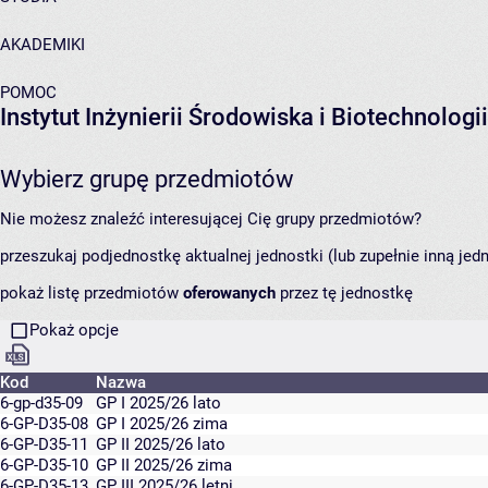
AKADEMIKI
POMOC
Instytut Inżynierii Środowiska i Biotechnologii
Wybierz grupę przedmiotów
Nie możesz znaleźć interesującej Cię grupy przedmiotów?
przeszukaj podjednostkę aktualnej jednostki (lub zupełnie inną jed
pokaż listę przedmiotów
oferowanych
przez tę jednostkę
Pokaż opcje
Kod
Nazwa
6-gp-d35-09
GP I 2025/26 lato
6-GP-D35-08
GP I 2025/26 zima
6-GP-D35-11
GP II 2025/26 lato
6-GP-D35-10
GP II 2025/26 zima
6-GP-D35-13
GP III 2025/26 letni