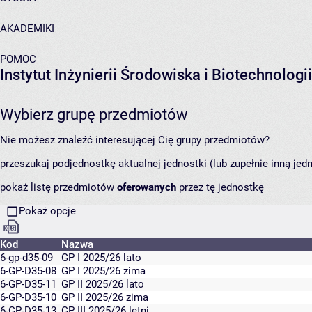
AKADEMIKI
POMOC
Instytut Inżynierii Środowiska i Biotechnologii
Wybierz grupę przedmiotów
Nie możesz znaleźć interesującej Cię grupy przedmiotów?
przeszukaj podjednostkę aktualnej jednostki (lub zupełnie inną jed
pokaż listę przedmiotów
oferowanych
przez tę jednostkę
Pokaż opcje
Kod
Nazwa
6-gp-d35-09
GP I 2025/26 lato
6-GP-D35-08
GP I 2025/26 zima
6-GP-D35-11
GP II 2025/26 lato
6-GP-D35-10
GP II 2025/26 zima
6-GP-D35-13
GP III 2025/26 letni