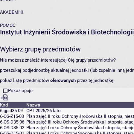
AKADEMIKI
POMOC
Instytut Inżynierii Środowiska i Biotechnologii
Wybierz grupę przedmiotów
Nie możesz znaleźć interesującej Cię grupy przedmiotów?
przeszukaj podjednostkę aktualnej jednostki (lub zupełnie inną jed
pokaż listę przedmiotów
oferowanych
przez tę jednostkę
Pokaż opcje
Kod
Nazwa
6-gp-d35-09
GP I 2025/26 lato
6-OS-Z15-03
Plan zajęć II roku Ochrony środowiska II stopnia, nie
6-OS-D35-06
Plan zajęć III roku Ochrony Środowiska I stopnia, sta
6-OS-D35-02
Plan zajęć I roku Ochrony Środowiska I stopnia, stacj
6-OS-D15-01
Plan zajęć I roku Ochrony Środowiska II stopnia, stac