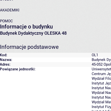
AKADEMIKI
POMOC
Informacje o budynku
Budynek Dydaktyczny OLESKA 48
Informacje podstawowe
Kod:
OL1
Nazwa:
Budynek Dy
Adres:
45-052 Opol
Powiązane jednostki:
Uniwersytet
Centrum J
Wydział Fil
Instytut J
Instytut Na
Wydział Na
Instytut N
Wydział Mat
Instytut Fiz