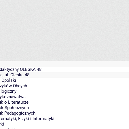
daktyczny OLESKA 48
e, ul. Oleska 48
 Opolski
ęzyków Obcych
ologiczny
ęzykoznawstwa
uk o Literaturze
uk Społecznych
auk Pedagogicznych
ematyki, Fizyki i Informatyki
yki