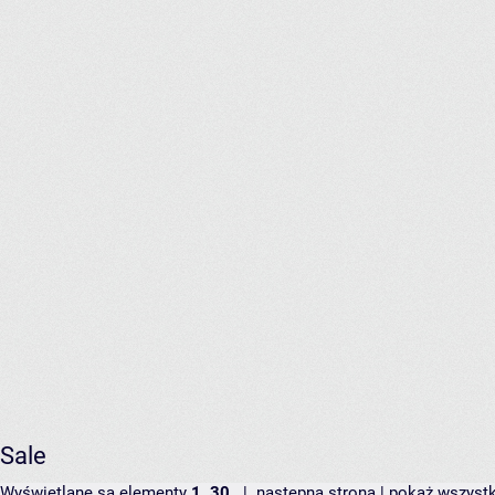
Sale
Wyświetlane są elementy
1..30
|
następna strona
|
pokaż wszyst