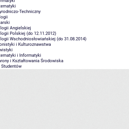
ormatyki
tematyki
yrodniczo-Techniczny
logii
arski
ologii Angielskiej
ologii Polskiej (do 12.11.2012)
lologii Wschodniosłowiańskiej (do 31.08.2014)
lonistyki i Kulturoznawstwa
wistyki
tematyki i Informatyki
hrony i Kształtowania Środowiska
w Studentów