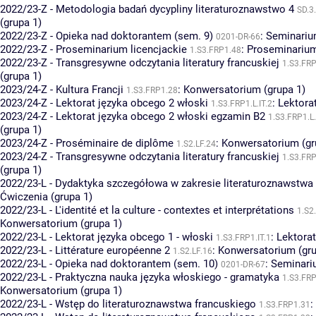
2022/23-Z - Metodologia badań dycypliny literaturoznawstwo 4
SD.3
(grupa 1)
2022/23-Z - Opieka nad doktorantem (sem. 9)
:
Seminariu
0201-DR-66
2022/23-Z - Proseminarium licencjackie
:
Proseminarium
1.S3.FRP1.48
2022/23-Z - Transgresywne odczytania literatury francuskiej
1.S3.FR
(grupa 1)
2023/24-Z - Kultura Francji
:
Konwersatorium (grupa 1)
1.S3.FRP1.28
2023/24-Z - Lektorat języka obcego 2 włoski
:
Lektorat
1.S3.FRP1.L.IT.2
2023/24-Z - Lektorat języka obcego 2 włoski egzamin B2
1.S3.FRP1.L.
(grupa 1)
2023/24-Z - Proséminaire de diplôme
:
Konwersatorium (gr
1.S2.LF.24
2023/24-Z - Transgresywne odczytania literatury francuskiej
1.S3.FR
(grupa 1)
2022/23-L - Dydaktyka szczegółowa w zakresie literaturoznawstwa
Ćwiczenia (grupa 1)
2022/23-L - L'identité et la culture - contextes et interprétations
1.S2
Konwersatorium (grupa 1)
2022/23-L - Lektorat języka obcego 1 - włoski
:
Lektorat
1.S3.FRP1.IT.1
2022/23-L - Littérature européenne 2
:
Konwersatorium (gru
1.S2.LF.16
2022/23-L - Opieka nad doktorantem (sem. 10)
:
Seminari
0201-DR-67
2022/23-L - Praktyczna nauka języka włoskiego - gramatyka
1.S3.FR
Konwersatorium (grupa 1)
2022/23-L - Wstęp do literaturoznawstwa francuskiego
:
1.S3.FRP1.31