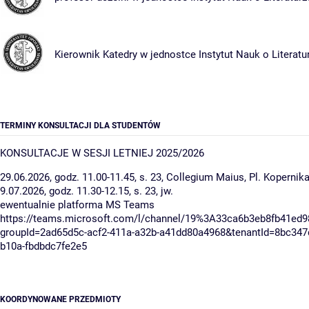
Kierownik Katedry w jednostce
Instytut Nauk o Literatu
TERMINY KONSULTACJI DLA STUDENTÓW
KONSULTACJE W SESJI LETNIEJ 2025/2026
29.06.2026, godz. 11.00-11.45, s. 23, Collegium Maius, Pl. Kopernik
9.07.2026, godz. 11.30-12.15, s. 23, jw.
ewentualnie platforma MS Teams
https://teams.microsoft.com/l/channel/19%3A33ca6b3eb8fb41ed9
groupId=2ad65d5c-acf2-411a-a32b-a41dd80a4968&tenantId=8bc347d
b10a-fbdbdc7fe2e5
KOORDYNOWANE PRZEDMIOTY