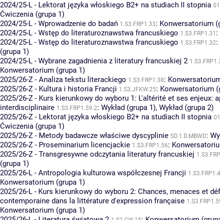
2024/25-L - Lektorat języka włoskiego B2+ na studiach II stopnia
01
Ćwiczenia (grupa 1)
2024/25-L - Wprowadzenie do badań
:
Konwersatorium (g
1.S3.FRP1.33
2024/25-L - Wstęp do literaturoznawstwa francuskiego
:
1.S3.FRP1.31
2024/25-L - Wstęp do literaturoznawstwa francuskiego
:
1.S3.FRP1.32
(grupa 1)
2024/25-L - Wybrane zagadnienia z literatury francuskiej 2
1.S3.FRP1.
Konwersatorium (grupa 1)
2025/26-Z - Analiza tekstu literackiego
:
Konwersatorium
1.S3.FRP1.38
2025/26-Z - Kultura i historia Francji
:
Konwersatorium (
1.S3.JFKW.25
2025/26-Z - Kurs kierunkowy do wyboru 1: L'altérité et ses enjeux: 
interdisciplinaire
:
Wykład (grupa 1)
,
Wykład (grupa 2)
1.S3.FRP1.59.2
2025/26-Z - Lektorat języka włoskiego B2+ na studiach II stopnia
0
Ćwiczenia (grupa 1)
2025/26-Z - Metody badawcze właściwe dyscyplinie
:
Wy
SD.1.D.MBWD
2025/26-Z - Proseminarium licencjackie
:
Konwersatoriu
1.S3.FRP1.56
2025/26-Z - Transgresywne odczytania literatury francuskiej
1.S3.FR
(grupa 1)
2025/26-L - Antropologia kulturowa współczesnej Francji
1.S3.FRP1.
Konwersatorium (grupa 1)
2025/26-L - Kurs kierunkowy do wyboru 2: Chances, menaces et défi
contemporaine dans la littérature d'expression française
1.S3.FRP1.5
Konwersatorium (grupa 1)
2025/26-L - Literatura światowa 2
:
Konwersatorium (grupa
1.S2.CW.15