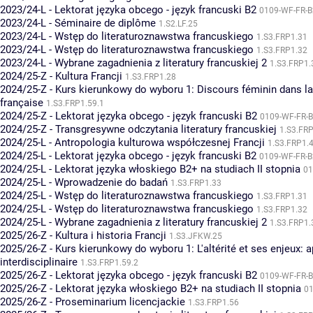
2023/24-L - Lektorat języka obcego - język francuski B2
0109-WF-FR-B
2023/24-L - Séminaire de diplôme
1.S2.LF.25
2023/24-L - Wstęp do literaturoznawstwa francuskiego
1.S3.FRP1.31
2023/24-L - Wstęp do literaturoznawstwa francuskiego
1.S3.FRP1.32
2023/24-L - Wybrane zagadnienia z literatury francuskiej 2
1.S3.FRP1.
2024/25-Z - Kultura Francji
1.S3.FRP1.28
2024/25-Z - Kurs kierunkowy do wyboru 1: Discours féminin dans la 
française
1.S3.FRP1.59.1
2024/25-Z - Lektorat języka obcego - język francuski B2
0109-WF-FR-B
2024/25-Z - Transgresywne odczytania literatury francuskiej
1.S3.FR
2024/25-L - Antropologia kulturowa współczesnej Francji
1.S3.FRP1.
2024/25-L - Lektorat języka obcego - język francuski B2
0109-WF-FR-B
2024/25-L - Lektorat języka włoskiego B2+ na studiach II stopnia
01
2024/25-L - Wprowadzenie do badań
1.S3.FRP1.33
2024/25-L - Wstęp do literaturoznawstwa francuskiego
1.S3.FRP1.31
2024/25-L - Wstęp do literaturoznawstwa francuskiego
1.S3.FRP1.32
2024/25-L - Wybrane zagadnienia z literatury francuskiej 2
1.S3.FRP1.
2025/26-Z - Kultura i historia Francji
1.S3.JFKW.25
2025/26-Z - Kurs kierunkowy do wyboru 1: L'altérité et ses enjeux: 
interdisciplinaire
1.S3.FRP1.59.2
2025/26-Z - Lektorat języka obcego - język francuski B2
0109-WF-FR-B
2025/26-Z - Lektorat języka włoskiego B2+ na studiach II stopnia
0
2025/26-Z - Proseminarium licencjackie
1.S3.FRP1.56