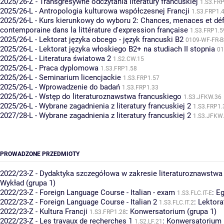
2025/26-Z - Transgresywne odczytania literatury francuskiej
1.S3.FR
2025/26-L - Antropologia kulturowa współczesnej Francji
1.S3.FRP1.
2025/26-L - Kurs kierunkowy do wyboru 2: Chances, menaces et défi
contemporaine dans la littérature d'expression française
1.S3.FRP1.5
2025/26-L - Lektorat języka obcego - język francuski B2
0109-WF-FR-B
2025/26-L - Lektorat języka włoskiego B2+ na studiach II stopnia
01
2025/26-L - Literatura światowa 2
1.S2.CW.15
2025/26-L - Praca dyplomowa
1.S3.FRP1.58
2025/26-L - Seminarium licencjackie
1.S3.FRP1.57
2025/26-L - Wprowadzenie do badań
1.S3.FRP1.33
2025/26-L - Wstęp do literaturoznawstwa francuskiego
1.S3.JFKW.36
2025/26-L - Wybrane zagadnienia z literatury francuskiej 2
1.S3.FRP1.
2027/28-L - Wybrane zagadnienia z literatury francuskiej 2
1.S3.JFKW
PROWADZONE PRZEDMIOTY
2022/23-Z - Dydaktyka szczegółowa w zakresie literaturoznawstwa
Wykład (grupa 1)
2022/23-Z - Foreign Language Course - Italian - exam
:
Eg
1.S3.FLC.IT-E
2022/23-Z - Foreign Language Course - Italian 2
:
Lektora
1.S3.FLC.IT.2
2022/23-Z - Kultura Francji
:
Konwersatorium (grupa 1)
1.S3.FRP1.28
2022/23-Z - Les travaux de recherches 1
:
Konwersatorium 
1.S2.LF.21