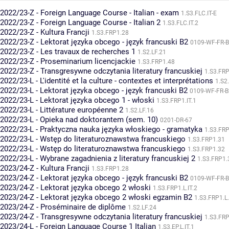
2022/23-Z - Foreign Language Course - Italian - exam
1.S3.FLC.IT-E
2022/23-Z - Foreign Language Course - Italian 2
1.S3.FLC.IT.2
2022/23-Z - Kultura Francji
1.S3.FRP1.28
2022/23-Z - Lektorat języka obcego - język francuski B2
0109-WF-FR-B
2022/23-Z - Les travaux de recherches 1
1.S2.LF.21
2022/23-Z - Proseminarium licencjackie
1.S3.FRP1.48
2022/23-Z - Transgresywne odczytania literatury francuskiej
1.S3.FR
2022/23-L - L'identité et la culture - contextes et interprétations
1.S2
2022/23-L - Lektorat języka obcego - język francuski B2
0109-WF-FR-B
2022/23-L - Lektorat języka obcego 1 - włoski
1.S3.FRP1.IT.1
2022/23-L - Littérature européenne 2
1.S2.LF.16
2022/23-L - Opieka nad doktorantem (sem. 10)
0201-DR-67
2022/23-L - Praktyczna nauka języka włoskiego - gramatyka
1.S3.FR
2022/23-L - Wstęp do literaturoznawstwa francuskiego
1.S3.FRP1.31
2022/23-L - Wstęp do literaturoznawstwa francuskiego
1.S3.FRP1.32
2022/23-L - Wybrane zagadnienia z literatury francuskiej 2
1.S3.FRP1.
2023/24-Z - Kultura Francji
1.S3.FRP1.28
2023/24-Z - Lektorat języka obcego - język francuski B2
0109-WF-FR-B
2023/24-Z - Lektorat języka obcego 2 włoski
1.S3.FRP1.L.IT.2
2023/24-Z - Lektorat języka obcego 2 włoski egzamin B2
1.S3.FRP1.L.
2023/24-Z - Proséminaire de diplôme
1.S2.LF.24
2023/24-Z - Transgresywne odczytania literatury francuskiej
1.S3.FR
2023/24-L - Foreign Language Course 1 Italian
1.S3.EP.L.IT.1