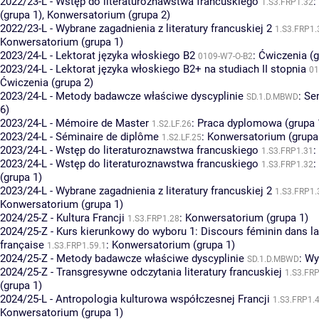
2022/23-L - Wstęp do literaturoznawstwa francuskiego
:
1.S3.FRP1.32
(grupa 1)
,
Konwersatorium (grupa 2)
2022/23-L - Wybrane zagadnienia z literatury francuskiej 2
1.S3.FRP1.
Konwersatorium (grupa 1)
2023/24-L - Lektorat języka włoskiego B2
:
Ćwiczenia (g
0109-W7-O-B2
2023/24-L - Lektorat języka włoskiego B2+ na studiach II stopnia
01
Ćwiczenia (grupa 2)
2023/24-L - Metody badawcze właściwe dyscyplinie
:
Se
SD.1.D.MBWD
6)
2023/24-L - Mémoire de Master
:
Praca dyplomowa (grupa 
1.S2.LF.26
2023/24-L - Séminaire de diplôme
:
Konwersatorium (grupa
1.S2.LF.25
2023/24-L - Wstęp do literaturoznawstwa francuskiego
:
1.S3.FRP1.31
2023/24-L - Wstęp do literaturoznawstwa francuskiego
:
1.S3.FRP1.32
(grupa 1)
2023/24-L - Wybrane zagadnienia z literatury francuskiej 2
1.S3.FRP1.
Konwersatorium (grupa 1)
2024/25-Z - Kultura Francji
:
Konwersatorium (grupa 1)
1.S3.FRP1.28
2024/25-Z - Kurs kierunkowy do wyboru 1: Discours féminin dans la 
française
:
Konwersatorium (grupa 1)
1.S3.FRP1.59.1
2024/25-Z - Metody badawcze właściwe dyscyplinie
:
Wy
SD.1.D.MBWD
2024/25-Z - Transgresywne odczytania literatury francuskiej
1.S3.FR
(grupa 1)
2024/25-L - Antropologia kulturowa współczesnej Francji
1.S3.FRP1.
Konwersatorium (grupa 1)