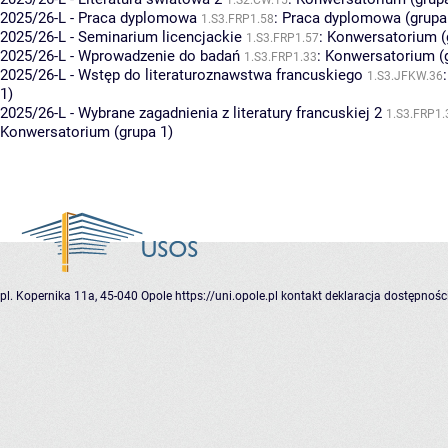
2025/26-L - Praca dyplomowa
:
Praca dyplomowa (grupa
1.S3.FRP1.58
2025/26-L - Seminarium licencjackie
:
Konwersatorium (
1.S3.FRP1.57
2025/26-L - Wprowadzenie do badań
:
Konwersatorium (g
1.S3.FRP1.33
2025/26-L - Wstęp do literaturoznawstwa francuskiego
1.S3.JFKW.36
1)
2025/26-L - Wybrane zagadnienia z literatury francuskiej 2
1.S3.FRP1.
Konwersatorium (grupa 1)
pl. Kopernika 11a, 45-040 Opole
https://uni.opole.pl
kontakt
deklaracja dostępnośc