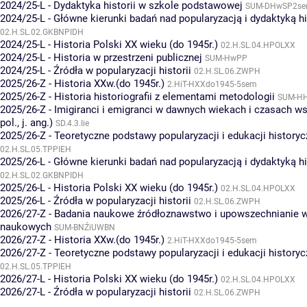
2024/25-L - Dydaktyka historii w szkole podstawowej
SUM-DHwSP2s
2024/25-L - Główne kierunki badań nad popularyzacją i dydaktyką hi
02.H.SL.02.GKBNPIDH
2024/25-L - Historia Polski XX wieku (do 1945r.)
02.H.SL.04.HPOLXX
2024/25-L - Historia w przestrzeni publicznej
SUM-HwPP
2024/25-L - Źródła w popularyzacji historii
02.H.SL.06.ZWPH
2025/26-Z - Historia XXw.(do 1945r.)
2.HiT-HXXdo1945-5sem
2025/26-Z - Historia historiografii z elementami metodologii
SUM-H
2025/26-Z - Imigiranci i emigranci w dawnych wiekach i czasach ws
pol., j. ang.)
SD.4.3.Iie
2025/26-Z - Teoretyczne podstawy popularyzacji i edukacji historyc
02.H.SL.05.TPPIEH
2025/26-L - Główne kierunki badań nad popularyzacją i dydaktyką hi
02.H.SL.02.GKBNPIDH
2025/26-L - Historia Polski XX wieku (do 1945r.)
02.H.SL.04.HPOLXX
2025/26-L - Źródła w popularyzacji historii
02.H.SL.06.ZWPH
2026/27-Z - Badania naukowe źródłoznawstwo i upowszechnianie 
naukowych
SUM-BNŹiUWBN
2026/27-Z - Historia XXw.(do 1945r.)
2.HiT-HXXdo1945-5sem
2026/27-Z - Teoretyczne podstawy popularyzacji i edukacji historyc
02.H.SL.05.TPPIEH
2026/27-L - Historia Polski XX wieku (do 1945r.)
02.H.SL.04.HPOLXX
2026/27-L - Źródła w popularyzacji historii
02.H.SL.06.ZWPH