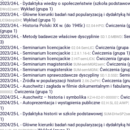
2023/24-L - Dydaktyka wiedzy o społeczeństwie (szkoła podstawo
:
Wykład (grupa 1)
DWoS2sem
2023/24-L - Główne kierunki badań nad popularyzacją i dydaktyką hi
:
Wykład (grupa 1)
LICGkbnpiDH
2023/24-L - Historia Polski XX w. (do 1945r.)
:
Ćwiczenia (g
02.04-HPO
(grupa 1)
2023/24-L - Metody badawcze właściwe dyscyplinie
:
Se
SD.1.D.MBWD
3)
2023/24-L - Seminarium licencjackie
:
Ćwiczenia (grupa 
02.04-SemLIC
2023/24-L - Seminarium licencjackie
:
Ćwiczenia (grupa 1)
2.2.II.1.16-6
2023/24-L - Seminarium licencjackie
:
Ćwiczenia (grupa
2.HiT-semLIC6
2023/24-L - Seminarium magisterskie
:
Ćwiczenia (
SUM-semMGR2sem
2023/24-L - Seminarium magisterskie
:
Ćwiczenia (grup
SUM-semMGR4
2023/24-L - Seminarium sprawozdawcze dyscypliny
:
Semin
SD.1.D.SSD
2023/24-L - Źródła w popularyzacji historii
:
Ćwiczenia (gru
2.06-ZwPH
2024/25-L - Auschwitz i zagłada w filmie dokumentalnym i fabular
:
Ćwiczenia (grupa 1)
000002
2024/25-L - Auschwitz – historia i symbolika
:
Ćwic
KZ-H-02-01-000001
2024/25-L - Autoprezentacja i wystąpienia publiczne
02.H.SL.02.AIWP
1)
2024/25-L - Dydaktyka historii w szkole podstawowej
SUM-DHwSP2s
1)
2024/25-L - Główne kierunki badań nad popularyzacją i dydaktyką hi