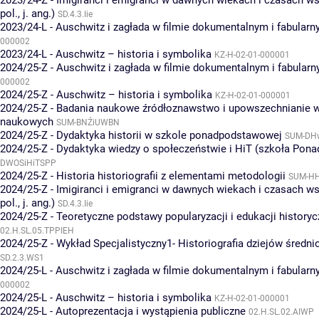
2023/24-Z - Imigiranci i emigranci w dawnych wiekach i czasach ws
pol., j. ang.)
SD.4.3.Iie
2023/24-L - Auschwitz i zagłada w filmie dokumentalnym i fabular
000002
2023/24-L - Auschwitz – historia i symbolika
KZ-H-02-01-000001
2024/25-Z - Auschwitz i zagłada w filmie dokumentalnym i fabular
000002
2024/25-Z - Auschwitz – historia i symbolika
KZ-H-02-01-000001
2024/25-Z - Badania naukowe źródłoznawstwo i upowszechnianie 
naukowych
SUM-BNŹiUWBN
2024/25-Z - Dydaktyka historii w szkole ponadpodstawowej
SUM-DH
2024/25-Z - Dydaktyka wiedzy o społeczeństwie i HiT (szkoła Pona
DWOSiHiTSPP
2024/25-Z - Historia historiografii z elementami metodologii
SUM-H
2024/25-Z - Imigiranci i emigranci w dawnych wiekach i czasach ws
pol., j. ang.)
SD.4.3.Iie
2024/25-Z - Teoretyczne podstawy popularyzacji i edukacji historyc
02.H.SL.05.TPPIEH
2024/25-Z - Wykład Specjalistyczny1- Historiografia dziejów średn
SD.2.3.WS1
2024/25-L - Auschwitz i zagłada w filmie dokumentalnym i fabular
000002
2024/25-L - Auschwitz – historia i symbolika
KZ-H-02-01-000001
2024/25-L - Autoprezentacja i wystąpienia publiczne
02.H.SL.02.AIWP