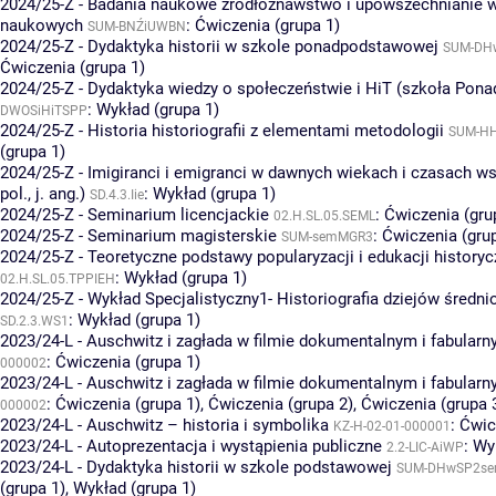
2024/25-Z - Badania naukowe źródłoznawstwo i upowszechnianie 
naukowych
:
Ćwiczenia (grupa 1)
SUM-BNŹiUWBN
2024/25-Z - Dydaktyka historii w szkole ponadpodstawowej
SUM-DH
Ćwiczenia (grupa 1)
2024/25-Z - Dydaktyka wiedzy o społeczeństwie i HiT (szkoła Pona
:
Wykład (grupa 1)
DWOSiHiTSPP
2024/25-Z - Historia historiografii z elementami metodologii
SUM-H
(grupa 1)
2024/25-Z - Imigiranci i emigranci w dawnych wiekach i czasach ws
pol., j. ang.)
:
Wykład (grupa 1)
SD.4.3.Iie
2024/25-Z - Seminarium licencjackie
:
Ćwiczenia (gru
02.H.SL.05.SEML
2024/25-Z - Seminarium magisterskie
:
Ćwiczenia (gru
SUM-semMGR3
2024/25-Z - Teoretyczne podstawy popularyzacji i edukacji historyc
:
Wykład (grupa 1)
02.H.SL.05.TPPIEH
2024/25-Z - Wykład Specjalistyczny1- Historiografia dziejów średn
:
Wykład (grupa 1)
SD.2.3.WS1
2023/24-L - Auschwitz i zagłada w filmie dokumentalnym i fabular
:
Ćwiczenia (grupa 1)
000002
2023/24-L - Auschwitz i zagłada w filmie dokumentalnym i fabular
:
Ćwiczenia (grupa 1)
,
Ćwiczenia (grupa 2)
,
Ćwiczenia (grupa 
000002
2023/24-L - Auschwitz – historia i symbolika
:
Ćwic
KZ-H-02-01-000001
2023/24-L - Autoprezentacja i wystąpienia publiczne
:
Wyk
2.2-LIC-AiWP
2023/24-L - Dydaktyka historii w szkole podstawowej
SUM-DHwSP2s
(grupa 1)
,
Wykład (grupa 1)