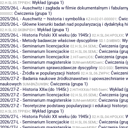
:
Wykład (grupa 1)
02.H.SL.05.TPPIEH
2025/26-L - Auschwitz i zagłada w filmie dokumentalnym i fabular
:
Ćwiczenia (grupa 1)
000002
2025/26-L - Auschwitz – historia i symbolika
:
Ćwic
KZ-H-02-01-000001
2025/26-L - Główne kierunki badań nad popularyzacją i dydaktyką hi
:
Wykład (grupa 1)
02.H.SL.02.GKBNPIDH
2025/26-L - Historia Polski XX wieku (do 1945r.)
:
W
02.H.SL.04.HPOLXX
2025/26-L - Metody badawcze właściwe dyscyplinie
:
Wyk
SD.1.D.MBWD
2025/26-L - Seminarium licencjackie
:
Ćwiczenia (gru
02.H.SL.04.SEML
2025/26-L - Seminarium licencjackie
:
Ćwiczenia (gru
02.H.SL.06.SEML
2025/26-L - Seminarium licencjackie
:
Ćwiczenia (grupa
2.HiT-semLIC6
2025/26-L - Seminarium magisterskie
:
Ćwiczenia (
SUM-semMGR2sem
2025/26-L - Seminarium sprawozdawcze dyscypliny
:
Semina
SD.D.SSD
2025/26-L - Źródła w popularyzacji historii
:
Ćwiczeni
02.H.SL.06.ZWPH
2026/27-Z - Badania naukowe źródłoznawstwo i upowszechnianie 
naukowych
:
Ćwiczenia (grupa 1)
SUM-BNŹiUWBN
2026/27-Z - Historia XXw.(do 1945r.)
:
Wykład (g
2.HiT-HXXdo1945-5sem
2026/27-Z - Seminarium licencjackie
:
Ćwiczenia (gru
02.H.SL.05.SEML
2026/27-Z - Seminarium magisterskie
:
Ćwiczenia (gru
SUM-semMGR3
2026/27-Z - Teoretyczne podstawy popularyzacji i edukacji historyc
:
Wykład (grupa 1)
02.H.SL.05.TPPIEH
2026/27-L - Historia Polski XX wieku (do 1945r.)
:
W
02.H.SL.04.HPOLXX
2026/27-L - Seminarium licencjackie
:
Ćwiczenia (gru
02.H.SL.06.SEML
2026/27-L - Seminarium magisterskie
:
Ćwiczenia (grup
SUM-semMGR4