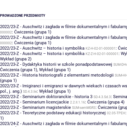
PROWADZONE PRZEDMIOTY
2022/23-Z - Auschwitz i zagłada w filmie dokumentalnym i fabular
:
Ćwiczenia (grupa 1)
000002
2022/23-Z - Auschwitz i zagłada w filmie dokumentalnym i fabular
:
Ćwiczenia (grupa 1)
000002
2022/23-Z - Auschwitz – historia i symbolika
:
Ćwic
KZ-H-02-01-000001
2022/23-Z - Auschwitz – historia i symbolika
:
Wyk
KZ-Z-H-02-01-000001
Wykład (grupa 2)
2022/23-Z - Dydaktyka historii w szkole ponadpodstawowej
SUM-DH
Ćwiczenia (grupa 1)
,
Wykład (grupa 1)
2022/23-Z - Historia historiografii z elementami metodologii
SUM-H
(grupa 1)
2022/23-Z - Imigiranci i emigranci w dawnych wiekach i czasach ws
pol., j. ang.)
:
Wykład (grupa 1)
SD.4.3.Iie
2022/23-Z - Seminarium doktoranckie - historia 3
:
Semina
SD.4.3.Sd.3
2022/23-Z - Seminarium licencjackie
:
Ćwiczenia (grupa 4)
2.2.II.1.16
2022/23-Z - Seminarium magisterskie
:
Ćwiczenia (gru
SUM-semMGR3
2022/23-Z - Teoretyczne podstawy edukacji historycznej
02.05-TPEH
1)
2023/24-Z - Auschwitz i zagłada w filmie dokumentalnym i fabular