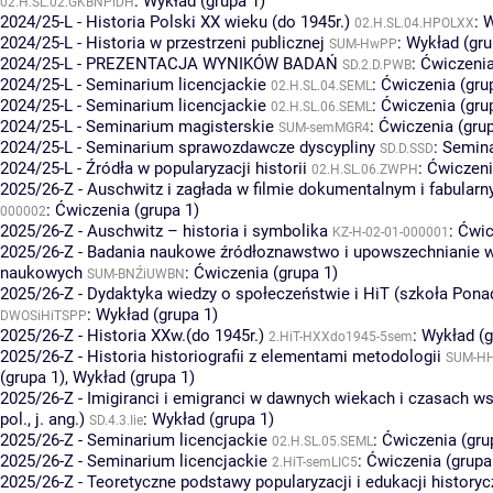
:
Wykład (grupa 1)
02.H.SL.02.GKBNPIDH
2024/25-L - Historia Polski XX wieku (do 1945r.)
:
W
02.H.SL.04.HPOLXX
2024/25-L - Historia w przestrzeni publicznej
:
Wykład (gru
SUM-HwPP
2024/25-L - PREZENTACJA WYNIKÓW BADAŃ
:
Ćwiczenia
SD.2.D.PWB
2024/25-L - Seminarium licencjackie
:
Ćwiczenia (gru
02.H.SL.04.SEML
2024/25-L - Seminarium licencjackie
:
Ćwiczenia (gru
02.H.SL.06.SEML
2024/25-L - Seminarium magisterskie
:
Ćwiczenia (grup
SUM-semMGR4
2024/25-L - Seminarium sprawozdawcze dyscypliny
:
Semina
SD.D.SSD
2024/25-L - Źródła w popularyzacji historii
:
Ćwiczeni
02.H.SL.06.ZWPH
2025/26-Z - Auschwitz i zagłada w filmie dokumentalnym i fabular
:
Ćwiczenia (grupa 1)
000002
2025/26-Z - Auschwitz – historia i symbolika
:
Ćwic
KZ-H-02-01-000001
2025/26-Z - Badania naukowe źródłoznawstwo i upowszechnianie 
naukowych
:
Ćwiczenia (grupa 1)
SUM-BNŹiUWBN
2025/26-Z - Dydaktyka wiedzy o społeczeństwie i HiT (szkoła Pona
:
Wykład (grupa 1)
DWOSiHiTSPP
2025/26-Z - Historia XXw.(do 1945r.)
:
Wykład (g
2.HiT-HXXdo1945-5sem
2025/26-Z - Historia historiografii z elementami metodologii
SUM-H
(grupa 1)
,
Wykład (grupa 1)
2025/26-Z - Imigiranci i emigranci w dawnych wiekach i czasach ws
pol., j. ang.)
:
Wykład (grupa 1)
SD.4.3.Iie
2025/26-Z - Seminarium licencjackie
:
Ćwiczenia (gru
02.H.SL.05.SEML
2025/26-Z - Seminarium licencjackie
:
Ćwiczenia (grupa
2.HiT-semLIC5
2025/26-Z - Teoretyczne podstawy popularyzacji i edukacji historyc