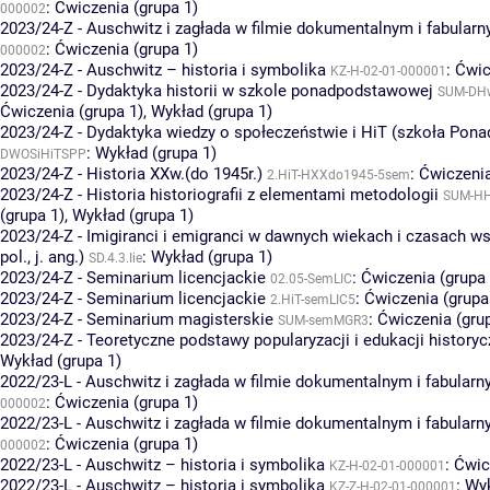
:
Ćwiczenia (grupa 1)
000002
2023/24-Z - Auschwitz i zagłada w filmie dokumentalnym i fabular
:
Ćwiczenia (grupa 1)
000002
2023/24-Z - Auschwitz – historia i symbolika
:
Ćwic
KZ-H-02-01-000001
2023/24-Z - Dydaktyka historii w szkole ponadpodstawowej
SUM-DH
Ćwiczenia (grupa 1)
,
Wykład (grupa 1)
2023/24-Z - Dydaktyka wiedzy o społeczeństwie i HiT (szkoła Pona
:
Wykład (grupa 1)
DWOSiHiTSPP
2023/24-Z - Historia XXw.(do 1945r.)
:
Ćwiczenia
2.HiT-HXXdo1945-5sem
2023/24-Z - Historia historiografii z elementami metodologii
SUM-H
(grupa 1)
,
Wykład (grupa 1)
2023/24-Z - Imigiranci i emigranci w dawnych wiekach i czasach ws
pol., j. ang.)
:
Wykład (grupa 1)
SD.4.3.Iie
2023/24-Z - Seminarium licencjackie
:
Ćwiczenia (grupa 
02.05-SemLIC
2023/24-Z - Seminarium licencjackie
:
Ćwiczenia (grupa
2.HiT-semLIC5
2023/24-Z - Seminarium magisterskie
:
Ćwiczenia (gru
SUM-semMGR3
2023/24-Z - Teoretyczne podstawy popularyzacji i edukacji historyc
Wykład (grupa 1)
2022/23-L - Auschwitz i zagłada w filmie dokumentalnym i fabular
:
Ćwiczenia (grupa 1)
000002
2022/23-L - Auschwitz i zagłada w filmie dokumentalnym i fabular
:
Ćwiczenia (grupa 1)
000002
2022/23-L - Auschwitz – historia i symbolika
:
Ćwic
KZ-H-02-01-000001
2022/23-L - Auschwitz – historia i symbolika
:
Wyk
KZ-Z-H-02-01-000001