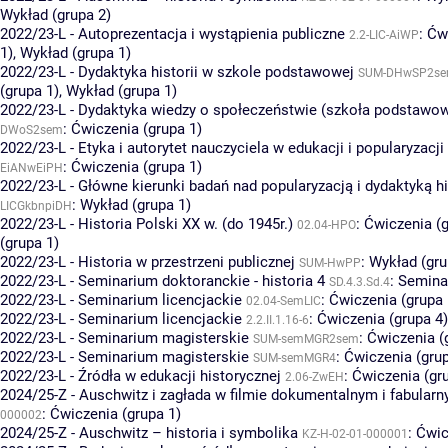
Wykład (grupa 2)
2022/23-L - Autoprezentacja i wystąpienia publiczne
:
Ćw
2.2-LIC-AiWP
1)
,
Wykład (grupa 1)
2022/23-L - Dydaktyka historii w szkole podstawowej
SUM-DHwSP2s
(grupa 1)
,
Wykład (grupa 1)
2022/23-L - Dydaktyka wiedzy o społeczeństwie (szkoła podstawo
:
Ćwiczenia (grupa 1)
DWoS2sem
2022/23-L - Etyka i autorytet nauczyciela w edukacji i popularyzacji 
:
Ćwiczenia (grupa 1)
EiANwEiPH
2022/23-L - Główne kierunki badań nad popularyzacją i dydaktyką hi
:
Wykład (grupa 1)
LICGkbnpiDH
2022/23-L - Historia Polski XX w. (do 1945r.)
:
Ćwiczenia (g
02.04-HPO
(grupa 1)
2022/23-L - Historia w przestrzeni publicznej
:
Wykład (gru
SUM-HwPP
2022/23-L - Seminarium doktoranckie - historia 4
:
Semina
SD.4.3.Sd.4
2022/23-L - Seminarium licencjackie
:
Ćwiczenia (grupa 
02.04-SemLIC
2022/23-L - Seminarium licencjackie
:
Ćwiczenia (grupa 4)
2.2.II.1.16-6
2022/23-L - Seminarium magisterskie
:
Ćwiczenia (
SUM-semMGR2sem
2022/23-L - Seminarium magisterskie
:
Ćwiczenia (grup
SUM-semMGR4
2022/23-L - Źródła w edukacji historycznej
:
Ćwiczenia (gr
2.06-ZwEH
2024/25-Z - Auschwitz i zagłada w filmie dokumentalnym i fabular
:
Ćwiczenia (grupa 1)
000002
2024/25-Z - Auschwitz – historia i symbolika
:
Ćwic
KZ-H-02-01-000001