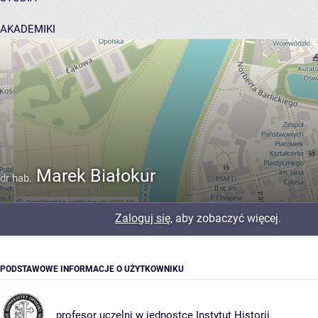
AKADEMIKI
POMOC
Marek Białokur
dr hab.
Zaloguj się
, aby zobaczyć więcej.
PODSTAWOWE INFORMACJE O UŻYTKOWNIKU
profesor uczelni w jednostce
Instytut Historii