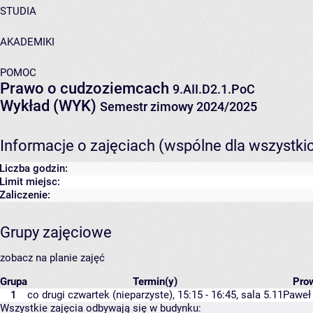
STUDIA
AKADEMIKI
POMOC
Prawo o cudzoziemcach
9.AII.D2.1.PoC
Wykład (WYK)
Semestr zimowy 2024/2025
Informacje o zajęciach (wspólne dla wszystki
Liczba godzin:
Limit miejsc:
Zaliczenie:
Grupy zajęciowe
zobacz na planie zajęć
Grupa
Termin(y)
Pro
1
co drugi czwartek (nieparzyste), 15:15 - 16:45,
sala 5.11
Paweł
Wszystkie zajęcia odbywają się w budynku: