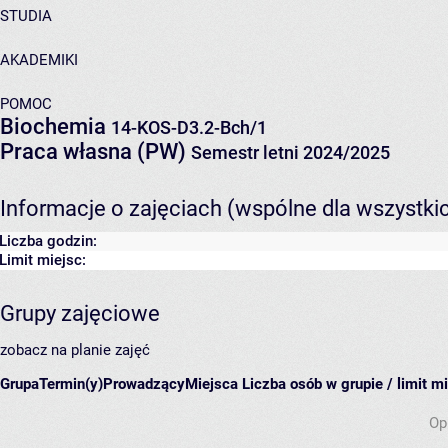
STUDIA
AKADEMIKI
POMOC
Biochemia
14-KOS-D3.2-Bch/1
Praca własna (PW)
Semestr letni 2024/2025
Informacje o zajęciach (wspólne dla wszystki
Liczba godzin:
Limit miejsc:
Grupy zajęciowe
zobacz na planie zajęć
Grupa
Termin(y)
Prowadzący
Miejsca
Liczba osób w grupie / limit m
Op