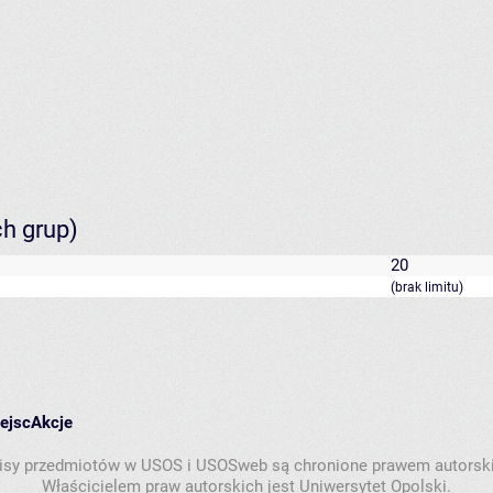
ch grup)
20
(brak limitu)
iejsc
Akcje
isy przedmiotów w USOS i USOSweb są chronione prawem autorsk
Właścicielem praw autorskich jest Uniwersytet Opolski.