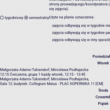
strony prowadzącego/koordynatora (
się zajęcia).
Użyte na planie oznaczenia:
tygodniowy
semestralny
zajęcia odbywają się w tygodnie ni
zajęcia odbywają się w tygodnie pa
zajęcia odbywają się w inny sposób
Poniedzia
Wtorek
Małgorzata Adams-Tukiendorf, Mirosława Podhajecka
12:15
Ćwiczenia, grupa 1
każdy wtorek, 12:15 - 13:45
Małgorzata Adams-Tukiendorf
,
Mirosława Podhajecka
,
Sala 12,
budynek:
Collegium Maius - PLAC KOPERNIKA 11 [CM]
Środa
Czwarte
Piątek