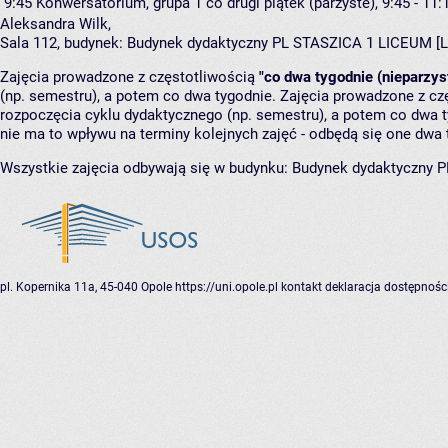
9:45
Konwersatorium, grupa 1
co drugi piątek (parzyste), 9:45 - 11:
Aleksandra Wilk
,
Sala 112,
budynek:
Budynek dydaktyczny PL STASZICA 1 LICEUM [L
Zajęcia prowadzone z częstotliwością
"co dwa tygodnie (nieparzys
(np. semestru), a potem co dwa tygodnie. Zajęcia prowadzone z cz
rozpoczęcia cyklu dydaktycznego (np. semestru), a potem co dwa ty
nie ma to wpływu na terminy kolejnych zajęć - odbędą się one dwa 
Wszystkie zajęcia odbywają się w budynku:
Budynek dydaktyczny 
pl. Kopernika 11a, 45-040 Opole
https://uni.opole.pl
kontakt
deklaracja dostępnośc