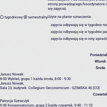
strony prowadzącego/koordynatora (
się zajęcia).
Użyte na planie oznaczenia:
tygodniowy
semestralny
zajęcia odbywają się w tygodnie ni
zajęcia odbywają się w tygodnie pa
zajęcia odbywają się w inny sposób
Poniedzia
Wtorek
Środa
Janusz Nowak
8:00
Wykład, grupa 1
każda środa, 8:00 - 9:30
Janusz Nowak
,
Sala 23,
budynek:
Collegium Oeconomicum - OZIMSKA 46 [CO]
Czwarte
Patrycja Szewczyk
9:40
Konwersatorium, grupa 2
każdy czwartek, 9:40 - 11:10