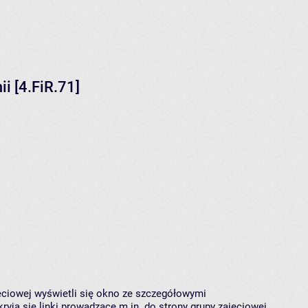
i [4.FiR.71]
jęciowej wyświetli się okno ze szczegółowymi
ryją się linki prowadzące m.in. do strony grupy zajęciowej,