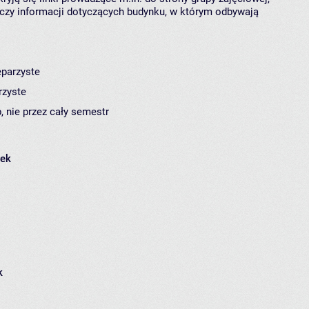
czy informacji dotyczących budynku, w którym odbywają
eparzyste
rzyste
, nie przez cały semestr
łek
k