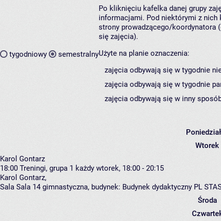
Po kliknięciu kafelka danej grupy za
informacjami. Pod niektórymi z nich k
strony prowadzącego/koordynatora (
się zajęcia).
Użyte na planie oznaczenia:
tygodniowy
semestralny
zajęcia odbywają się w tygodnie ni
zajęcia odbywają się w tygodnie pa
zajęcia odbywają się w inny sposób
Poniedzia
Wtorek
Karol Gontarz
18:00
Treningi, grupa 1
każdy wtorek, 18:00 - 20:15
Karol Gontarz
,
Sala Sala 14 gimnastyczna,
budynek:
Budynek dydaktyczny PL STA
Środa
Czwarte