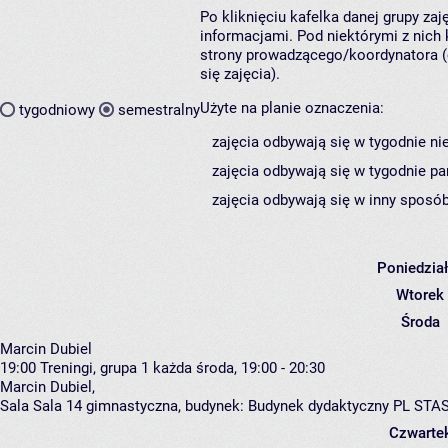
Po kliknięciu kafelka danej grupy za
informacjami. Pod niektórymi z nich k
strony prowadzącego/koordynatora (
się zajęcia).
Użyte na planie oznaczenia:
tygodniowy
semestralny
zajęcia odbywają się w tygodnie ni
zajęcia odbywają się w tygodnie pa
zajęcia odbywają się w inny sposób
Poniedzia
Wtorek
Środa
Marcin Dubiel
19:00
Treningi, grupa 1
każda środa, 19:00 - 20:30
Marcin Dubiel
,
Sala Sala 14 gimnastyczna,
budynek:
Budynek dydaktyczny PL STA
Czwarte