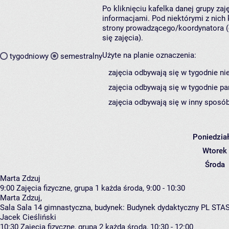
Po kliknięciu kafelka danej grupy za
informacjami. Pod niektórymi z nich k
strony prowadzącego/koordynatora (
się zajęcia).
Użyte na planie oznaczenia:
tygodniowy
semestralny
zajęcia odbywają się w tygodnie ni
zajęcia odbywają się w tygodnie pa
zajęcia odbywają się w inny sposób
Poniedzia
Wtorek
Środa
Marta Zdzuj
9:00
Zajęcia fizyczne, grupa 1
każda środa, 9:00 - 10:30
Marta Zdzuj
,
Sala Sala 14 gimnastyczna,
budynek:
Budynek dydaktyczny PL STA
Jacek Cieśliński
10:30
Zajęcia fizyczne, grupa 2
każda środa, 10:30 - 12:00