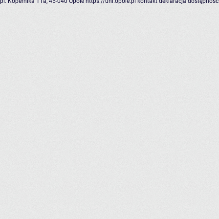
pl. Kopernika 11a, 45-040 Opole
https://uni.opole.pl
kontakt
deklaracja dostępnośc