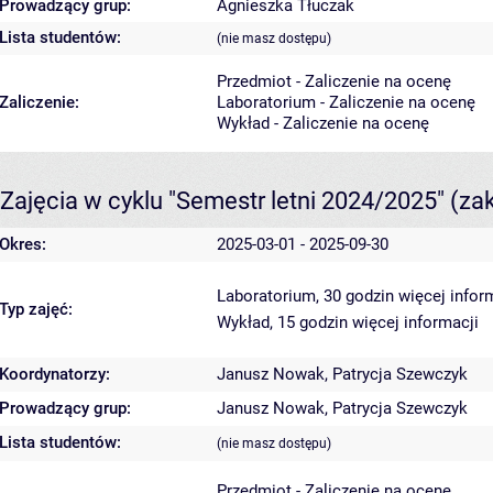
Prowadzący grup:
Agnieszka Tłuczak
Lista studentów:
(nie masz dostępu)
Przedmiot - Zaliczenie na ocenę
Zaliczenie:
Laboratorium - Zaliczenie na ocenę
Wykład - Zaliczenie na ocenę
Zajęcia w cyklu "Semestr letni 2024/2025"
(za
Okres:
2025-03-01 - 2025-09-30
Laboratorium, 30 godzin
więcej infor
Typ zajęć:
Wykład, 15 godzin
więcej informacji
Koordynatorzy:
Janusz Nowak
,
Patrycja Szewczyk
Prowadzący grup:
Janusz Nowak
,
Patrycja Szewczyk
Lista studentów:
(nie masz dostępu)
Przedmiot - Zaliczenie na ocenę