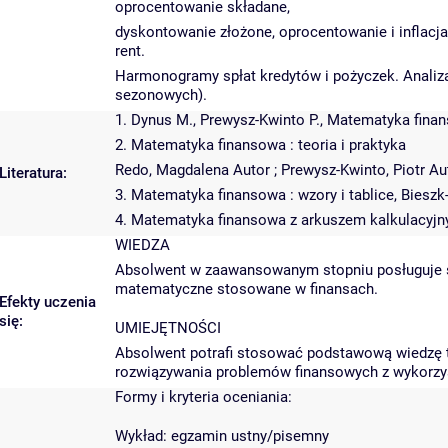
oprocentowanie składane,
dyskontowanie złożone, oprocentowanie i inflacj
rent.
Harmonogramy spłat kredytów i pożyczek. Anali
sezonowych).
1. Dynus M., Prewysz-Kwinto P., Matematyka fina
2. Matematyka finansowa : teoria i praktyka
Redo, Magdalena Autor ; Prewysz-Kwinto, Piotr
Literatura:
3. Matematyka finansowa : wzory i tablice, Bies
4. Matematyka finansowa z arkuszem kalkulacyjn
WIEDZA
Absolwent w zaawansowanym stopniu posługuje si
matematyczne stosowane w finansach.
Efekty uczenia
się:
UMIEJĘTNOŚCI
Absolwent potrafi stosować podstawową wiedzę te
rozwiązywania problemów finansowych z wykorzy
Formy i kryteria oceniania:
Wykład: egzamin ustny/pisemny