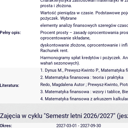
Charakterystyka zastosowań matematyki w zaga
prosta i złożona.
Wartość pieniądza w czasie. Podstawowe poję
pożyczek. Wybrane
elementy analizy finansowych szeregów czas
Pełny opis:
Procent prosty – zasady oprocentowania pros
oprocentowanie składane,
dyskontowanie złożone, oprocentowanie i infl
Rachunek rent.
Harmonogramy spłat kredytów i pożyczek. An
wahań sezonowych).
1. Dynus M., Prewysz-Kwinto P., Matematyka 
2. Matematyka finansowa : teoria i praktyka
Redo, Magdalena Autor ; Prewysz-Kwinto, Pi
Literatura:
3. Matematyka finansowa : wzory i tablice, B
4. Matematyka finansowa z arkuszem kalkula
Zajęcia w cyklu "Semestr letni 2026/2027"
(je
Okres:
2027-03-01 - 2027-09-30