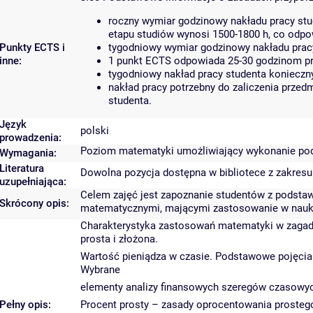
roczny wymiar godzinowy nakładu pracy stu
etapu studiów wynosi 1500-1800 h, co odp
Punkty ECTS i
tygodniowy wymiar godzinowy nakładu pracy
inne:
1 punkt ECTS odpowiada 25-30 godzinom pra
tygodniowy nakład pracy studenta konieczn
nakład pracy potrzebny do zaliczenia prze
studenta.
Język
polski
prowadzenia:
Poziom matematyki umożliwiający wykonanie pod
Wymagania:
Literatura
Dowolna pozycja dostępna w bibliotece z zakresu
uzupełniająca:
Celem zajęć jest zapoznanie studentów z podst
Skrócony opis:
matematycznymi, mającymi zastosowanie w nauka
Charakterystyka zastosowań matematyki w zagadnie
prosta i złożona.
Wartość pieniądza w czasie. Podstawowe pojęcia 
Wybrane
elementy analizy finansowych szeregów czasowy
Pełny opis:
Procent prosty – zasady oprocentowania prostego