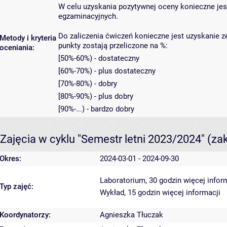
W celu uzyskania pozytywnej oceny konieczne jes
egzaminacyjnych.
Do zaliczenia ćwiczeń konieczne jest uzyskanie 
Metody i kryteria
punkty zostają przeliczone na %:
oceniania:
[50%-60%) - dostateczny
[60%-70%) - plus dostateczny
[70%-80%) - dobry
[80%-90%) - plus dobry
[90%-...) - bardzo dobry
Zajęcia w cyklu "Semestr letni 2023/2024"
(za
Okres:
2024-03-01 - 2024-09-30
Laboratorium, 30 godzin
więcej infor
Typ zajęć:
Wykład, 15 godzin
więcej informacji
Koordynatorzy:
Agnieszka Tłuczak