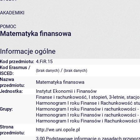
AKADEMIKI
POMOC
Matematyka finansowa
Informacje ogólne
Kod przedmiotu:
4.FiR.15
Kod Erasmus /
/
(brak danych)
(brak danych)
ISCED:
Nazwa
Matematyka finansowa
przedmiotu:
Jednostka:
Instytut Ekonomii i Finansów
Finanse i rachunkowość, I stopień, 3-letnie, stacj
Harmonogram I roku Finanse i Rachunkowość studi
Grupy:
Harmonogram I roku Finansów i rachunkowości - st
Harmonogram I roku Finansów i rachunkowości - st
Harmonogram I roku Finansów i Rachunkowości I'
Strona
http://we.uni.opole.pl
przedmiotu:
3.00
Podstawowe informacje o zasadach przypor