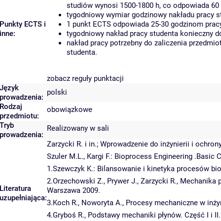
studiów wynosi 1500-1800 h, co odpowiada 60
tygodniowy wymiar godzinowy nakładu pracy st
Punkty ECTS i
1 punkt ECTS odpowiada 25-30 godzinom pracy 
inne:
tygodniowy nakład pracy studenta konieczny d
nakład pracy potrzebny do zaliczenia przedmi
studenta.
zobacz reguły punktacji
Język
polski
prowadzenia:
Rodzaj
obowiązkowe
przedmiotu:
Tryb
Realizowany w sali
prowadzenia:
Zarzycki R. i in.; Wprowadzenie do inżynierii i ochro
Szuler M.L., Kargi F.: Bioprocess Engineering .Basic C
1.Szewczyk K.: Bilansowanie i kinetyka procesów bi
2.Orzechowski Z., Prywer J., Zarzycki R., Mechanik
Literatura
Warszawa 2009.
uzupełniająca:
3.Koch R., Noworyta A., Procesy mechaniczne w inż
4.Gryboś R., Podstawy mechaniki płynów. Część I i