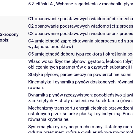
5.Zieliński A., Wybrane zagadnienia z mechaniki pły
C1 opanowanie podstawowych wiadomości z mechan
C2 opanowanie podstawowych wiadomości z procesów
C3 opanowanie podstawowych wiadomości z proces
Skrócony
opis:
C4 umiejętność zaprojektowania bioprocesu od stron
wydajność produktów)
C5 umiejętność doboru typu reaktora i określenia 
Właściwości fizyczne płynów: gęstość, lepkość (pł
obliczania tych parametrów dla czystych substancji i
Statyka płynów; parcie cieczy na powierzchnie ścian
Kinematyka i dynamika płynów doskonałych; równanie
równań.
Dynamika płynów rzeczywistych; podobieństwo zjawi
zamkniętych – straty ciśnienia wskutek tarcia (równ
Mechanizmy transportu energii cieplnej: przewodzen
ustalonych przez ściankę płaską i cylindryczną. Pod
równania kryterialne.
Systematyka dyfuzyjnego ruchu masy. Ustalony ruch m
dyfuzja przez inert, dyfuzja dwukierunkowa równomo