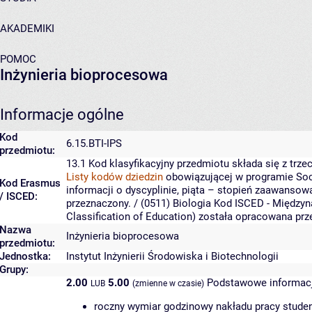
AKADEMIKI
POMOC
Inżynieria bioprocesowa
Informacje ogólne
Kod
6.15.BTI-IPS
przedmiotu:
13.1
Kod klasyfikacyjny przedmiotu składa się z trzec
Listy kodów dziedzin
obowiązującej w programie Soc
Kod Erasmus
informacji o dyscyplinie, piąta – stopień zaawansow
/ ISCED:
przeznaczony.
/ (0511) Biologia
Kod ISCED - Międzyna
Classification of Education) została opracowana pr
Nazwa
Inżynieria bioprocesowa
przedmiotu:
Jednostka:
Instytut Inżynierii Środowiska i Biotechnologii
Grupy:
2.00
5.00
Podstawowe informacj
LUB
(zmienne w czasie)
roczny wymiar godzinowy nakładu pracy studen