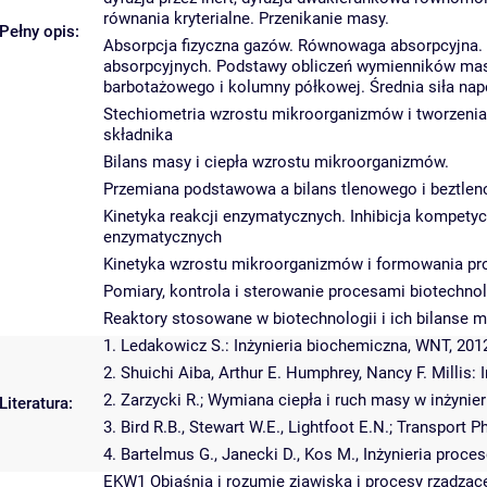
równania kryterialne. Przenikanie masy.
Pełny opis:
Absorpcja fizyczna gazów. Równowaga absorpcyjna.
absorpcyjnych. Podstawy obliczeń wymienników masy
barbotażowego i kolumny półkowej. Średnia siła na
Stechiometria wzrostu mikroorganizmów i tworzenia 
składnika
Bilans masy i ciepła wzrostu mikroorganizmów.
Przemiana podstawowa a bilans tlenowego i beztle
Kinetyka reakcji enzymatycznych. Inhibicja kompetyc
enzymatycznych
Kinetyka wzrostu mikroorganizmów i formowania pr
Pomiary, kontrola i sterowanie procesami biotechno
Reaktory stosowane w biotechnologii i ich bilanse 
1. Ledakowicz S.: Inżynieria biochemiczna, WNT, 201
2. Shuichi Aiba, Arthur E. Humphrey, Nancy F. Millis
2. Zarzycki R.; Wymiana ciepła i ruch masy w inżyni
Literatura:
3. Bird R.B., Stewart W.E., Lightfoot E.N.; Transport 
4. Bartelmus G., Janecki D., Kos M., Inżynieria pro
EKW1 Objaśnia i rozumie zjawiska i procesy rządząc