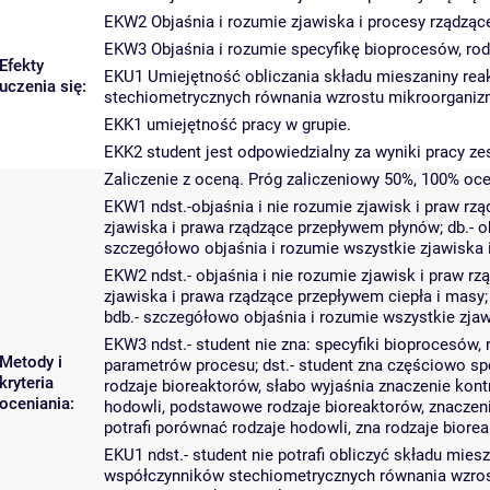
EKW2 Objaśnia i rozumie zjawiska i procesy rządząc
EKW3 Objaśnia i rozumie specyfikę bioprocesów, rod
Efekty
EKU1 Umiejętność obliczania składu mieszaniny rea
uczenia się:
stechiometrycznych równania wzrostu mikroorganiz
EKK1 umiejętność pracy w grupie.
EKK2 student jest odpowiedzialny za wyniki pracy ze
Zaliczenie z oceną. Próg zaliczeniowy 50%, 100% oc
EKW1 ndst.-objaśnia i nie rozumie zjawisk i praw rz
zjawiska i prawa rządzące przepływem płynów; db.- o
szczegółowo objaśnia i rozumie wszystkie zjawiska 
EKW2 ndst.- objaśnia i nie rozumie zjawisk i praw rz
zjawiska i prawa rządzące przepływem ciepła i masy; 
bdb.- szczegółowo objaśnia i rozumie wszystkie zja
EKW3 ndst.- student nie zna: specyfiki bioprocesów
Metody i
parametrów procesu; dst.- student zna częściowo sp
kryteria
rodzaje bioreaktorów, słabo wyjaśnia znaczenie kont
oceniania:
hodowli, podstawowe rodzaje bioreaktorów, znaczeni
potrafi porównać rodzaje hodowli, zna rodzaje biore
EKU1 ndst.- student nie potrafi obliczyć składu miesz
współczynników stechiometrycznych równania wzrostu