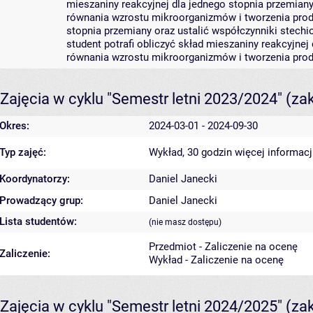
mieszaniny reakcyjnej dla jednego stopnia przemian
równania wzrostu mikroorganizmów i tworzenia produk
stopnia przemiany oraz ustalić współczynniki stech
student potrafi obliczyć skład mieszaniny reakcyjne
równania wzrostu mikroorganizmów i tworzenia pro
Zajęcia w cyklu "Semestr letni 2023/2024"
(za
Okres:
2024-03-01 - 2024-09-30
Typ zajęć:
Wykład, 30 godzin
więcej informacj
Koordynatorzy:
Daniel Janecki
Prowadzący grup:
Daniel Janecki
Lista studentów:
(nie masz dostępu)
Przedmiot - Zaliczenie na ocenę
Zaliczenie:
Wykład - Zaliczenie na ocenę
Zajęcia w cyklu "Semestr letni 2024/2025"
(za