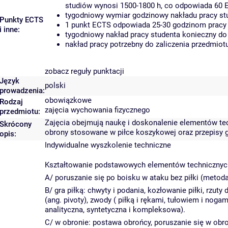
studiów wynosi 1500-1800 h, co odpowiada 60 
tygodniowy wymiar godzinowy nakładu pracy stu
Punkty ECTS
1 punkt ECTS odpowiada 25-30 godzinom pracy s
i inne:
tygodniowy nakład pracy studenta konieczny do
nakład pracy potrzebny do zaliczenia przedmio
zobacz reguły punktacji
Język
polski
prowadzenia:
obowiązkowe
Rodzaj
zajęcia wychowania fizycznego
przedmiotu:
Zajęcia obejmują naukę i doskonalenie elementów t
Skrócony
obrony stosowane w piłce koszykowej oraz przepisy 
opis:
Indywidualne wyszkolenie techniczne
Kształtowanie podstawowych elementów technicznyc
A/ poruszanie się po boisku w ataku bez piłki (metoda
B/ gra piłką: chwyty i podania, kozłowanie piłki, rzuty 
(ang. pivoty), zwody ( piłką i rękami, tułowiem i nog
analityczna, syntetyczna i kompleksowa).
C/ w obronie: postawa obrońcy, poruszanie się w obro