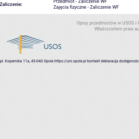
Przedmiot - Zaliczenie WF
Zaliczenie:
Zajęcia fizyczne - Zaliczenie WF
Opisy przedmiotów w USOS i
Właścicielem praw au
pl. Kopernika 11a, 45-040 Opole
https://uni.opole.pl
kontakt
deklaracja dostępnośc