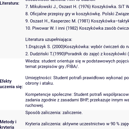
Literatura:
7. Mikułowski J., Oszast H. (1976) Koszykówka. SiT 
8. Oficjalne przepisy gry w koszykówkę. Polski Zwią
9. Oszast H., Kasperzec M. (1981) Koszykówka–takty
10. Piwowar W. I inni (1982) Koszykówka zasób ćwi
Literatura uzupełniająca:
1.Drążczyk S. (2000)Koszykówka: wybór ćwiczeń do na
2. Dudziński T.(1990)Poradnik do zajęć z koszykówki
Wiedza: student orientuje się w podstawowych pojęcia
temat przepisów gry /FIBA/.
Umiejętności: Student potrafi prawidłowo wykonać p
Efekty
obrony i ataku.
uczenia się:
Kompetencje społeczne: Student potrafi współpracow
zadania zgodnie z zasadami BHP, przekazuje innym wa
ruchowej.
Sposób zaliczenia: zaliczenie.
Metody i
Kryteria zaliczenia: aktywne uczestnictwo w 90 % zaję
kryteria