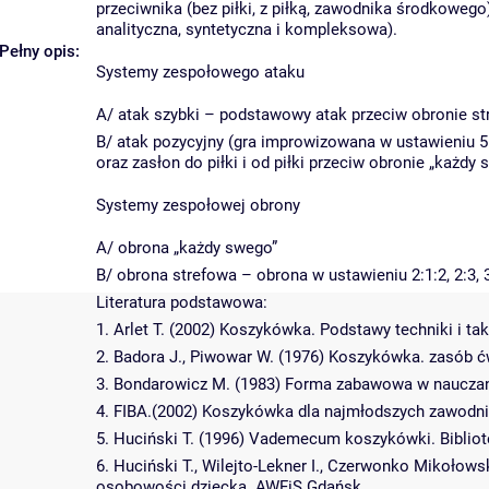
przeciwnika (bez piłki, z piłką, zawodnika środkowego
analityczna, syntetyczna i kompleksowa).
Pełny opis:
Systemy zespołowego ataku
A/ atak szybki – podstawowy atak przeciw obronie st
B/ atak pozycyjny (gra improwizowana w ustawieniu 5
oraz zasłon do piłki i od piłki przeciw obronie „każdy 
Systemy zespołowej obrony
A/ obrona „każdy swego”
B/ obrona strefowa – obrona w ustawieniu 2:1:2, 2:3, 3
Literatura podstawowa:
1. Arlet T. (2002) Koszykówka. Podstawy techniki i ta
2. Badora J., Piwowar W. (1976) Koszykówka. zasób 
3. Bondarowicz M. (1983) Forma zabawowa w nauczan
4. FIBA.(2002) Koszykówka dla najmłodszych zawodn
5. Huciński T. (1996) Vademecum koszykówki. Bibli
6. Huciński T., Wilejto-Lekner I., Czerwonko Mikołows
osobowości dziecka. AWFiS Gdańsk