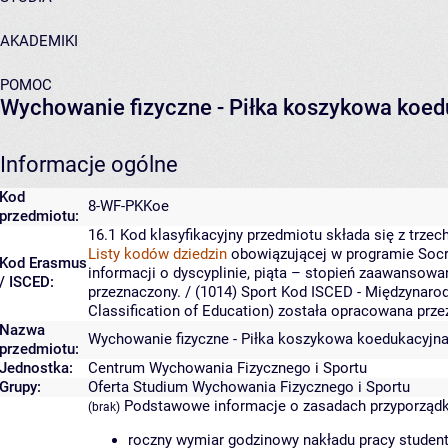
AKADEMIKI
POMOC
Wychowanie fizyczne - Piłka koszykowa koed
Informacje ogólne
Kod
8-WF-PKKoe
przedmiotu:
16.1
Kod klasyfikacyjny przedmiotu składa się z trzech
Listy kodów dziedzin
obowiązującej w programie Socr
Kod Erasmus
informacji o dyscyplinie, piąta – stopień zaawansowa
/ ISCED:
przeznaczony.
/ (1014) Sport
Kod ISCED - Międzynarod
Classification of Education) została opracowana prz
Nazwa
Wychowanie fizyczne - Piłka koszykowa koedukacyjn
przedmiotu:
Jednostka:
Centrum Wychowania Fizycznego i Sportu
Grupy:
Oferta Studium Wychowania Fizycznego i Sportu
Podstawowe informacje o zasadach przyporząd
(brak)
roczny wymiar godzinowy nakładu pracy student