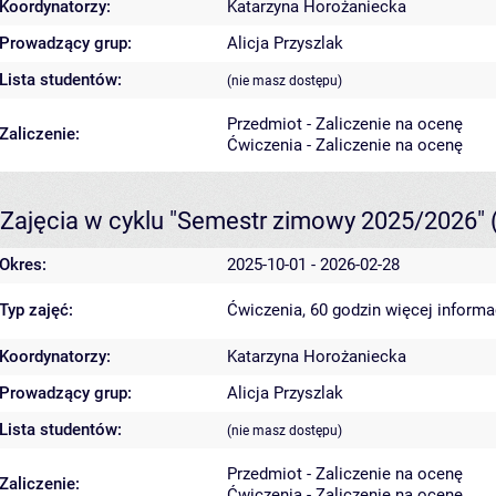
Koordynatorzy:
Katarzyna Horożaniecka
Prowadzący grup:
Alicja Przyszlak
Lista studentów:
(nie masz dostępu)
Przedmiot - Zaliczenie na ocenę
Zaliczenie:
Ćwiczenia - Zaliczenie na ocenę
Zajęcia w cyklu "Semestr zimowy 2025/2026"
Okres:
2025-10-01 - 2026-02-28
Typ zajęć:
Ćwiczenia, 60 godzin
więcej informa
Koordynatorzy:
Katarzyna Horożaniecka
Prowadzący grup:
Alicja Przyszlak
Lista studentów:
(nie masz dostępu)
Przedmiot - Zaliczenie na ocenę
Zaliczenie:
Ćwiczenia - Zaliczenie na ocenę