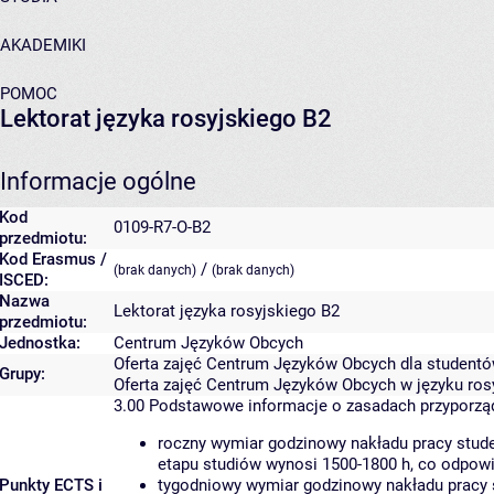
AKADEMIKI
POMOC
Lektorat języka rosyjskiego B2
Informacje ogólne
Kod
0109-R7-O-B2
przedmiotu:
Kod Erasmus /
/
(brak danych)
(brak danych)
ISCED:
Nazwa
Lektorat języka rosyjskiego B2
przedmiotu:
Jednostka:
Centrum Języków Obcych
Oferta zajęć Centrum Języków Obcych dla studentó
Grupy:
Oferta zajęć Centrum Języków Obcych w języku ros
3.00
Podstawowe informacje o zasadach przyporz
roczny wymiar godzinowy nakładu pracy stude
etapu studiów wynosi 1500-1800 h, co odpow
Punkty ECTS i
tygodniowy wymiar godzinowy nakładu pracy 