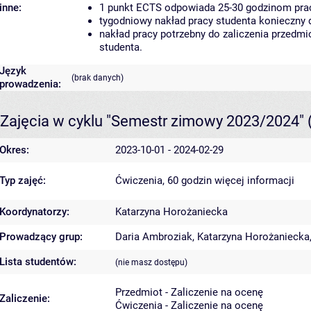
inne:
1 punkt ECTS odpowiada 25-30 godzinom pracy
tygodniowy nakład pracy studenta konieczny 
nakład pracy potrzebny do zaliczenia przedm
studenta.
Język
(brak danych)
prowadzenia:
Zajęcia w cyklu "Semestr zimowy 2023/2024"
Okres:
2023-10-01 - 2024-02-29
Typ zajęć:
Ćwiczenia, 60 godzin
więcej informacji
Koordynatorzy:
Katarzyna Horożaniecka
Prowadzący grup:
Daria Ambroziak
,
Katarzyna Horożaniecka
Lista studentów:
(nie masz dostępu)
Przedmiot - Zaliczenie na ocenę
Zaliczenie:
Ćwiczenia - Zaliczenie na ocenę