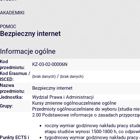
AKADEMIKI
POMOC
Bezpieczny internet
Informacje ogólne
Kod
KZ-03-02-00006N
przedmiotu:
Kod Erasmus /
/
(brak danych)
(brak danych)
ISCED:
Nazwa
Bezpieczny internet
przedmiotu:
Jednostka:
Wydział Prawa i Administracji
Kursy zmienne ogólnouczelniane ogólne
Grupy:
Przedmioty ogólnouczelniane do wyboru (studia nie
2.00
Podstawowe informacje o zasadach przyporz
roczny wymiar godzinowy nakładu pracy stude
etapu studiów wynosi 1500-1800 h, co odpow
Punkty ECTS i
tygodniowy wymiar godzinowy nakładu pracy 