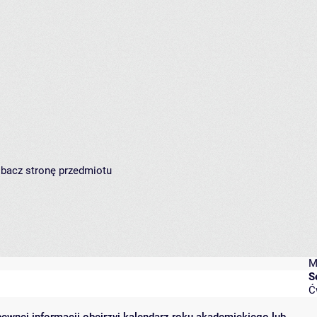
zobacz
stronę przedmiotu
M
S
Ć