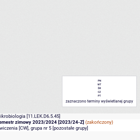
PN
WT
ŚR
CZ
PT
zaznaczono terminy wyświetlanej grupy
ikrobiologia
[11.LEK.D6.5.45]
emestr zimowy 2023/2024 [2023/24-Z]
(zakończony)
wiczenia [CW], grupa nr 5 [
pozostałe grupy
]