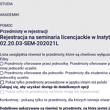
STUDIA
AKADEMIKI
POMOC
Przedmioty w rejestracji
Rejestracja na seminaria licencjackie w Inst
02.20.D3-SEM-202021L
Lista uwzględnia również te przedmioty, które są chwilowo wyłączone
Filtry
Przedmioty oferowane przez jednostkę:
Przedmioty oferowane pr
innej jednostki uczelni.
Przedmioty oferowane dla jednostki:
Przedmioty dla studentów w
jednostkę uczelni.
Pokaż tylko przedmioty prowadzone w języku innym niż polski
Zaloguj się, aby uzyskać dostęp do dodatkowych opcji
Pokaż tylko te przedmioty, na które mogę się rejestrować
Konkretniej - pokazuj tylko te przedmioty, dla których istnieje otw
Dodatkowo pokazywane są również te przedmioty, na które jesteś ju