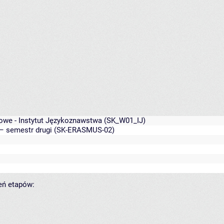
owe - Instytut Językoznawstwa
(SK_W01_IJ)
– semestr drugi (SK-ERASMUS-02)
zeń etapów: