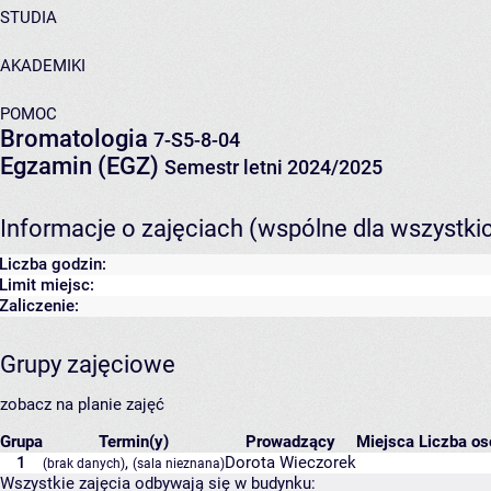
STUDIA
AKADEMIKI
POMOC
Bromatologia
7-S5-8-04
Egzamin (EGZ)
Semestr letni 2024/2025
Informacje o zajęciach (wspólne dla wszystki
Liczba godzin:
Limit miejsc:
Zaliczenie:
Grupy zajęciowe
zobacz na planie zajęć
Grupa
Termin(y)
Prowadzący
Miejsca
Liczba os
1
,
Dorota Wieczorek
(brak danych)
(sala nieznana)
Wszystkie zajęcia odbywają się w budynku: