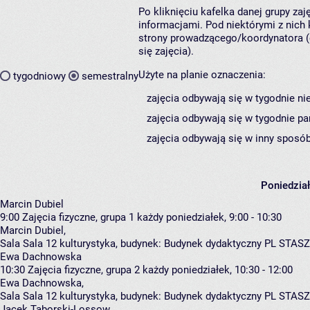
Po kliknięciu kafelka danej grupy za
informacjami. Pod niektórymi z nich k
strony prowadzącego/koordynatora (
się zajęcia).
Użyte na planie oznaczenia:
tygodniowy
semestralny
zajęcia odbywają się w tygodnie ni
zajęcia odbywają się w tygodnie pa
zajęcia odbywają się w inny sposób
Poniedzia
Marcin Dubiel
9:00
Zajęcia fizyczne, grupa 1
każdy poniedziałek, 9:00 - 10:30
Marcin Dubiel
,
Sala Sala 12 kulturystyka,
budynek:
Budynek dydaktyczny PL STASZ
Ewa Dachnowska
10:30
Zajęcia fizyczne, grupa 2
każdy poniedziałek, 10:30 - 12:00
Ewa Dachnowska
,
Sala Sala 12 kulturystyka,
budynek:
Budynek dydaktyczny PL STASZ
Jacek Taborski-Lossow