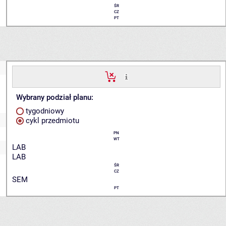
ŚR
CZ
PT
Wybrany podział planu:
tygodniowy
cykl przedmiotu
PN
WT
LAB
LAB
ŚR
CZ
SEM
PT