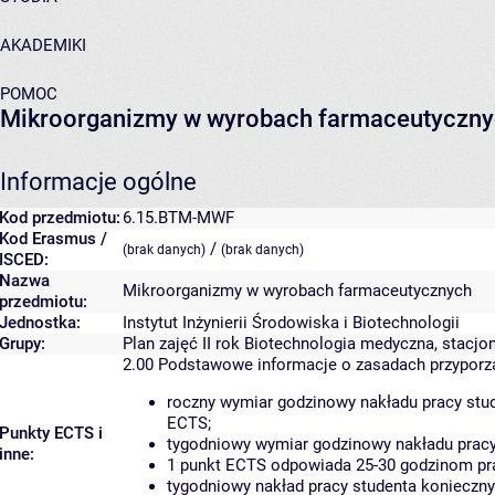
AKADEMIKI
POMOC
Mikroorganizmy w wyrobach farmaceutyczn
Informacje ogólne
Kod przedmiotu:
6.15.BTM-MWF
Kod Erasmus /
/
(brak danych)
(brak danych)
ISCED:
Nazwa
Mikroorganizmy w wyrobach farmaceutycznych
przedmiotu:
Jednostka:
Instytut Inżynierii Środowiska i Biotechnologii
Grupy:
Plan zajęć II rok Biotechnologia medyczna, stacjo
2.00
Podstawowe informacje o zasadach przypor
roczny wymiar godzinowy nakładu pracy stud
ECTS;
Punkty ECTS i
tygodniowy wymiar godzinowy nakładu pracy
inne:
1 punkt ECTS odpowiada 25-30 godzinom prac
tygodniowy nakład pracy studenta konieczny