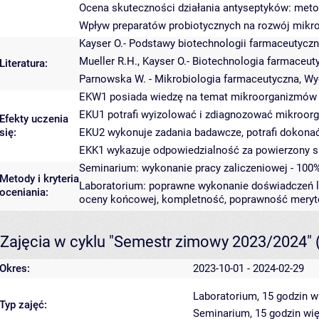
Ocena skuteczności działania antyseptyków: metod
Wpływ preparatów probiotycznych na rozwój mikr
Kayser O.- Podstawy biotechnologii farmaceutyczn
Mueller R.H., Kayser O.- Biotechnologia farmace
Literatura:
Parnowska W. - Mikrobiologia farmaceutyczna, 
EKW1 posiada wiedzę na temat mikroorganizmów 
EKU1 potrafi wyizolować i zdiagnozować mikroorg
Efekty uczenia
się:
EKU2 wykonuje zadania badawcze, potrafi dokonać 
EKK1 wykazuje odpowiedzialność za powierzony spr
Seminarium: wykonanie pracy zaliczeniowej - 10
Metody i kryteria
Laboratorium: poprawne wykonanie doświadczeń la
oceniania:
oceny końcowej, kompletność, poprawność meryto
Zajęcia w cyklu "Semestr zimowy 2023/2024"
Okres:
2023-10-01 - 2024-02-29
Laboratorium, 15 godzin
w
Typ zajęć:
Seminarium, 15 godzin
wię