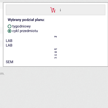
Wybrany podział planu:
tygodniowy
cykl przedmiotu
PN
LAB
LAB
WT
ŚR
CZ
PT
SEM
im.