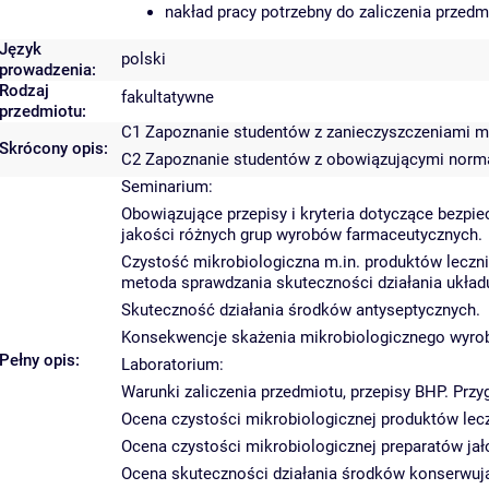
nakład pracy potrzebny do zaliczenia przed
Język
polski
prowadzenia:
Rodzaj
fakultatywne
przedmiotu:
C1 Zapoznanie studentów z zanieczyszczeniami m
Skrócony opis:
C2 Zapoznanie studentów z obowiązującymi norma
Seminarium:
Obowiązujące przepisy i kryteria dotyczące bezpi
jakości różnych grup wyrobów farmaceutycznych.
Czystość mikrobiologiczna m.in. produktów leczn
metoda sprawdzania skuteczności działania ukła
Skuteczność działania środków antyseptycznych.
Konsekwencje skażenia mikrobiologicznego wyro
Pełny opis:
Laboratorium:
Warunki zaliczenia przedmiotu, przepisy BHP. Prz
Ocena czystości mikrobiologicznej produktów lecz
Ocena czystości mikrobiologicznej preparatów jał
Ocena skuteczności działania środków konserwując