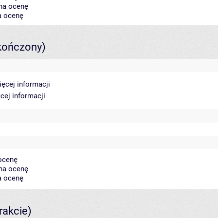
 na ocenę
a ocenę
kończony)
ięcej informacji
cej informacji
 ocenę
 na ocenę
a ocenę
rakcie)