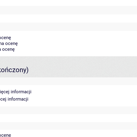
 ocenę
 na ocenę
a ocenę
kończony)
ięcej informacji
cej informacji
 ocenę