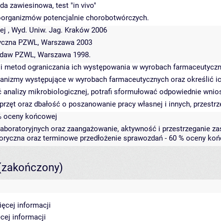
a zawiesinowa, test "in vivo"
oorganizmów potencjalnie chorobotwórczych.
ej , Wyd. Uniw. Jag. Kraków 2006
utyczna PZWL, Warszawa 2003
Wydaw PZWL, Warszawa 1998.
i metod ograniczania ich występowania w wyrobach farmaceutycz
anizmy występujące w wyrobach farmaceutycznych oraz określić ic
analizy mikrobiologicznej, potrafi sformułować odpowiednie wnios
zęt oraz dbałość o poszanowanie pracy własnej i innych, przestr
0% oceny końcowej
boratoryjnych oraz zaangażowanie, aktywność i przestrzeganie za
ryczna oraz terminowe przedłożenie sprawozdań - 60 % oceny ko
(zakończony)
ięcej informacji
cej informacji