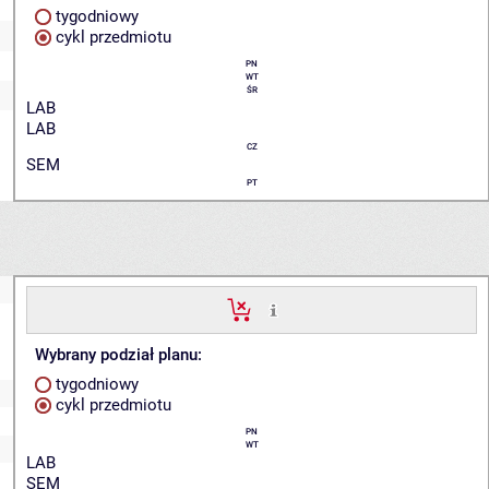
tygodniowy
cykl przedmiotu
PN
WT
ŚR
LAB
LAB
CZ
SEM
PT
Wybrany podział planu:
tygodniowy
cykl przedmiotu
PN
WT
LAB
SEM