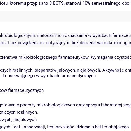
miotu, któremu przypisano 3 ECTS, stanowi 10% semestralnego obci
ikrobiologicznymi, metodami ich oznaczania w wyrobach farmaceu
mi i rozporządzeniami dotyczącymi bezpieczeństwa mikrobiologi
eczeństwa mikrobiologicznego farmaceutyków. Wymagania czystości m
iczych roślinnych, preparatów jałowych, niejałowych. Aktywność a
du konserwującego w wyrobach farmaceutycznych
bów farmaceutycznych.
ygotowanie podłoży mikrobiologicznych oraz sprzętu laboratoryjneg
niczych roślinnych.
owych, niejałowych.
ych: test konserwacji, test szybkości działania bakteriobójczego