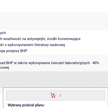
nych
h wrażliwość na antyseptyki, środki konserwujące
ki z wykorzystaniem literatury naukowej
zega przepisy BHP
sad BHP w takcie wykonywania ćwiczeń laboratoryjnych - 40%
ńcowej
Wybrany podział planu: