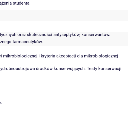
ążenia studenta.
tycznych oraz skuteczności antyseptyków, konserwantów.
cznego farmaceutyków.
ikrobiologicznej i kryteria akceptacji dla mikrobiologicznej
ntydrobnoustrojowa środków konserwujących. Testy konserwacji:
o.