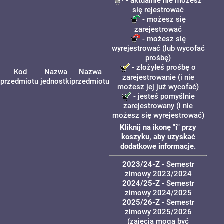
- aktualnie nie możesz
się rejestrować
- możesz się
zarejestrować
- możesz się
wyrejestrować (lub wycofać
prośbę)
- złożyłeś prośbę o
Kod
Nazwa
Nazwa
zarejestrowanie (i nie
przedmiotu
jednostki
przedmiotu
możesz jej już wycofać)
- jesteś pomyślnie
zarejestrowany (i nie
możesz się wyrejestrować)
Kliknij na ikonę "i" przy
koszyku, aby uzyskać
dodatkowe informacje.
2023/24-Z
- Semestr
zimowy 2023/2024
2024/25-Z
- Semestr
zimowy 2024/2025
2025/26-Z
- Semestr
zimowy 2025/2026
(zajęcia mogą być