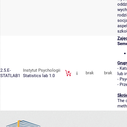
oddz
wych
rodz
socja
aspe
szko
Zaję
Seme
Grup
-
Kat
2.5.E-
Instytut Psychologii
brak
brak
lub 
STATLAB1
Statistics lab 1.0
-
Psy
-
Prz
Skró
The 
metho