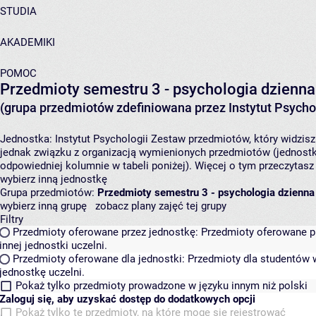
STUDIA
AKADEMIKI
POMOC
Przedmioty semestru 3 - psychologia dzienna
(grupa przedmiotów zdefiniowana przez Instytut Psychol
Jednostka:
Instytut Psychologii
Zestaw przedmiotów, który widzisz 
jednak związku z organizacją wymienionych przedmiotów (jednostk
odpowiedniej kolumnie w tabeli poniżej). Więcej o tym przeczytas
wybierz inną jednostkę
Grupa przedmiotów:
Przedmioty semestru 3 - psychologia dzienna
wybierz inną grupę
zobacz plany zajęć tej grupy
Filtry
Przedmioty oferowane przez jednostkę:
Przedmioty oferowane pr
innej jednostki uczelni.
Przedmioty oferowane dla jednostki:
Przedmioty dla studentów w
jednostkę uczelni.
Pokaż tylko przedmioty prowadzone w języku innym niż polski
Zaloguj się, aby uzyskać dostęp do dodatkowych opcji
Pokaż tylko te przedmioty, na które mogę się rejestrować