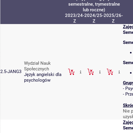
semestralne, trymestralne
lub roczne)
2023/24-
2024/25-
2025/26-
Z
Z
Z
Zaję
Seme
Seme
Seme
Wydział Nauk
Społecznych
2.5-JANG3
Język angielski dla
psychologów
Grup
-
Psy
-
Prz
Skró
Nie 
uzys
Zaję
Seme