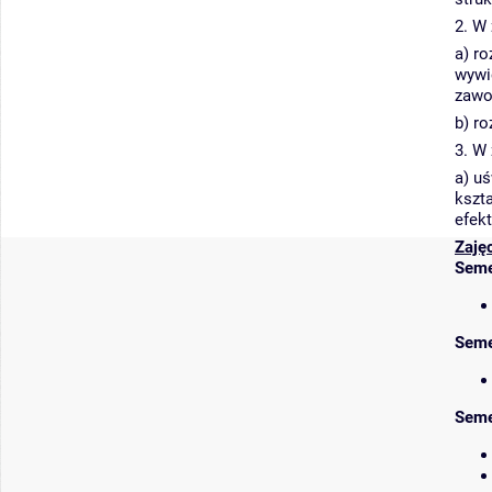
2. W
a) r
wywi
zawo
b) r
3. W
a) uś
kszt
efek
Zaję
Seme
Seme
Seme