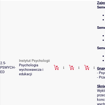
Zaję
Seme
Seme
Seme
Instytut Psychologii
2.5-
Psychologia
PSWYCH-
Grup
wychowawcza i
ED
-
Psy
edukacji
-
Prz
Skró
Wykł
prze
konc
wych