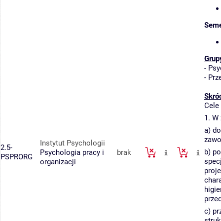
Seme
Grup
-
Psy
-
Prz
Skró
Cele
1. W 
a) d
zawo
Instytut Psychologii
2.5-
b) p
Psychologia pracy i
brak
PSPRORG
spec
organizacji
proj
char
higi
prze
c) p
struk