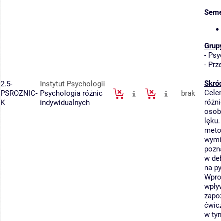
Seme
Grup
-
Psy
-
Prz
Skró
2.5-
Instytut Psychologii
Cele
PSROZNIC-
Psychologia różnic
brak
różni
K
indywidualnych
osob
lęku
meto
wymi
pozn
w de
na py
Wpro
wpły
zapo
ćwic
w ty