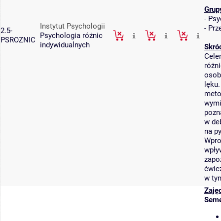
Grup
-
Psy
Instytut Psychologii
-
Prz
2.5-
Psychologia różnic
PSROZNIC
indywidualnych
Skró
Cele
różni
osob
lęku
meto
wymi
pozn
w de
na py
Wpro
wpły
zapo
ćwic
w ty
Zaję
Seme