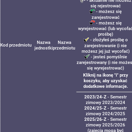
- aktualnie nie możesz
się rejestrować
- możesz się
zarejestrować
- możesz się
wyrejestrować (lub wycofa
prośbę)
- złożyłeś prośbę o
Nazwa
Nazwa
Kod przedmiotu
zarejestrowanie (i nie
jednostki
przedmiotu
możesz jej już wycofać)
- jesteś pomyślnie
zarejestrowany (i nie może
się wyrejestrować)
Kliknij na ikonę "i" przy
koszyku, aby uzyskać
dodatkowe informacje.
2023/24-Z
- Semestr
zimowy 2023/2024
2024/25-Z
- Semestr
zimowy 2024/2025
2025/26-Z
- Semestr
zimowy 2025/2026
(zajęcia mogą być