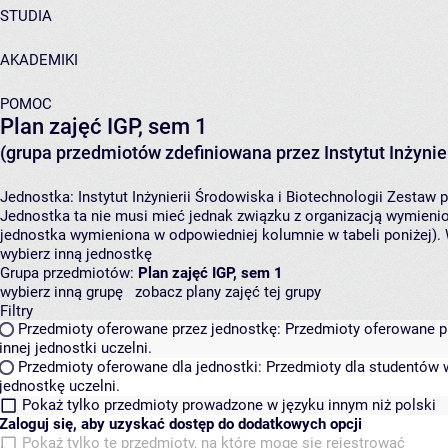
STUDIA
AKADEMIKI
POMOC
Plan zajęć IGP, sem 1
(grupa przedmiotów zdefiniowana przez Instytut Inżynier
Jednostka:
Instytut Inżynierii Środowiska i Biotechnologii
Zestaw p
Jednostka ta nie musi mieć jednak związku z organizacją wymieni
jednostka wymieniona w odpowiedniej kolumnie w tabeli poniżej).
wybierz inną jednostkę
Grupa przedmiotów:
Plan zajęć IGP, sem 1
wybierz inną grupę
zobacz plany zajęć tej grupy
Filtry
Przedmioty oferowane przez jednostkę:
Przedmioty oferowane pr
innej jednostki uczelni.
Przedmioty oferowane dla jednostki:
Przedmioty dla studentów w
jednostkę uczelni.
Pokaż tylko przedmioty prowadzone w języku innym niż polski
Zaloguj się, aby uzyskać dostęp do dodatkowych opcji
Pokaż tylko te przedmioty, na które mogę się rejestrować