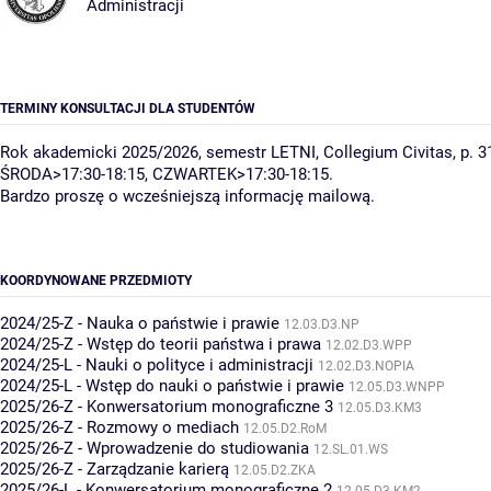
Administracji
TERMINY KONSULTACJI DLA STUDENTÓW
Rok akademicki 2025/2026, semestr LETNI, Collegium Civitas, p. 3
ŚRODA>17:30-18:15, CZWARTEK>17:30-18:15.
Bardzo proszę o wcześniejszą informację mailową.
KOORDYNOWANE PRZEDMIOTY
2024/25-Z - Nauka o państwie i prawie
12.03.D3.NP
2024/25-Z - Wstęp do teorii państwa i prawa
12.02.D3.WPP
2024/25-L - Nauki o polityce i administracji
12.02.D3.NOPIA
2024/25-L - Wstęp do nauki o państwie i prawie
12.05.D3.WNPP
2025/26-Z - Konwersatorium monograficzne 3
12.05.D3.KM3
2025/26-Z - Rozmowy o mediach
12.05.D2.RoM
2025/26-Z - Wprowadzenie do studiowania
12.SL.01.WS
2025/26-Z - Zarządzanie karierą
12.05.D2.ZKA
2025/26-L - Konwersatorium monograficzne 2