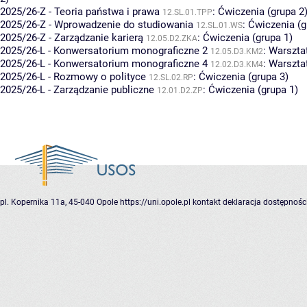
2025/26-Z - Teoria państwa i prawa
:
Ćwiczenia (grupa 2
12.SL.01.TPP
2025/26-Z - Wprowadzenie do studiowania
:
Ćwiczenia (g
12.SL.01.WS
2025/26-Z - Zarządzanie karierą
:
Ćwiczenia (grupa 1)
12.05.D2.ZKA
2025/26-L - Konwersatorium monograficzne 2
:
Warsztat
12.05.D3.KM2
2025/26-L - Konwersatorium monograficzne 4
:
Warsztat
12.02.D3.KM4
2025/26-L - Rozmowy o polityce
:
Ćwiczenia (grupa 3)
12.SL.02.RP
2025/26-L - Zarządzanie publiczne
:
Ćwiczenia (grupa 1)
12.01.D2.ZP
pl. Kopernika 11a, 45-040 Opole
https://uni.opole.pl
kontakt
deklaracja dostępnośc